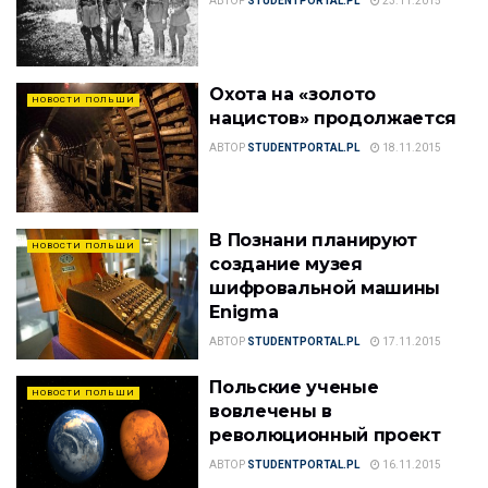
АВТОР
STUDENTPORTAL.PL
23.11.2015
Охота на «золото
НОВОСТИ ПОЛЬШИ
нацистов» продолжается
АВТОР
STUDENTPORTAL.PL
18.11.2015
В Познани планируют
НОВОСТИ ПОЛЬШИ
создание музея
шифровальной машины
Enigma
АВТОР
STUDENTPORTAL.PL
17.11.2015
Польские ученые
НОВОСТИ ПОЛЬШИ
вовлечены в
революционный проект
АВТОР
STUDENTPORTAL.PL
16.11.2015