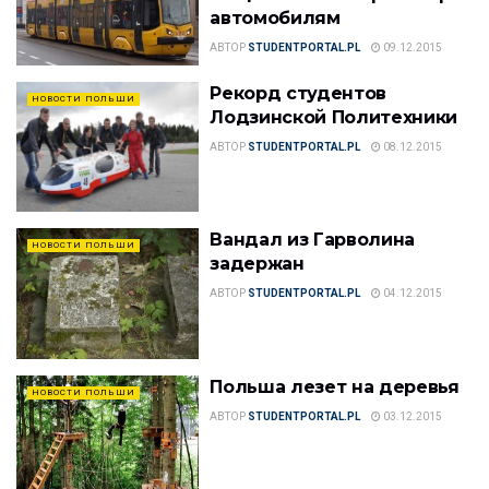
автомобилям
АВТОР
STUDENTPORTAL.PL
09.12.2015
Рекорд студентов
НОВОСТИ ПОЛЬШИ
Лодзинской Политехники
АВТОР
STUDENTPORTAL.PL
08.12.2015
Вандал из Гарволина
НОВОСТИ ПОЛЬШИ
задержан
АВТОР
STUDENTPORTAL.PL
04.12.2015
Польша лезет на деревья
НОВОСТИ ПОЛЬШИ
АВТОР
STUDENTPORTAL.PL
03.12.2015