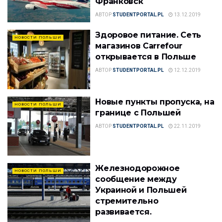
Франковск
АВТОР
STUDENTPORTAL.PL
13.12.2019
Здоровое питание. Сеть
НОВОСТИ ПОЛЬШИ
магазинов Сarrefour
открывается в Польше
АВТОР
STUDENTPORTAL.PL
12.12.2019
Новые пункты пропуска, на
НОВОСТИ ПОЛЬШИ
границе с Польшей
АВТОР
STUDENTPORTAL.PL
22.11.2019
Железнодорожное
НОВОСТИ ПОЛЬШИ
сообщение между
Украиной и Польшей
стремительно
развивается.