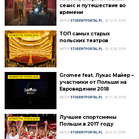
сеанс и путешествие во
времени
АВТОР
STUDENTPORTAL.PL
10.07.2018
ТОП самых старых
НОВОСТИ ПОЛЬШИ
польских театров
АВТОР
STUDENTPORTAL.PL
16.05.2018
Gromee feat. Лукас Майер –
НОВОСТИ ПОЛЬШИ
участники от Польши на
Евровидении 2018
АВТОР
STUDENTPORTAL.PL
11.05.2018
Лучшие спортсмены
НОВОСТИ ПОЛЬШИ
Польши в 2017 году
АВТОР
STUDENTPORTAL.PL
22.01.2018