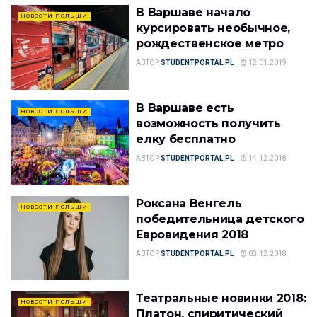
В Варшаве начало
НОВОСТИ ПОЛЬШИ
курсировать необычное,
рождественское метро
АВТОР
STUDENTPORTAL.PL
12.01.2019
В Варшаве есть
НОВОСТИ ПОЛЬШИ
возможность получить
елку бесплатно
АВТОР
STUDENTPORTAL.PL
14.12.2018
Роксана Венгель
НОВОСТИ ПОЛЬШИ
победительница детского
Евровидения 2018
АВТОР
STUDENTPORTAL.PL
03.12.2018
Театральные новинки 2018:
НОВОСТИ ПОЛЬШИ
Платон, спиритический