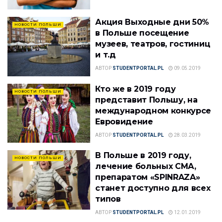
Акция Выходные дни 50%
НОВОСТИ ПОЛЬШИ
в Польше посещение
музеев, театров, гостиниц
и т.д
АВТОР
STUDENTPORTAL.PL
09.05.2019
Кто же в 2019 году
НОВОСТИ ПОЛЬШИ
представит Польшу, на
международном конкурсе
Евровидение
АВТОР
STUDENTPORTAL.PL
28.03.2019
В Польше в 2019 году,
НОВОСТИ ПОЛЬШИ
лечение больных СМА,
препаратом «SPINRAZA»
станет доступно для всех
типов
АВТОР
STUDENTPORTAL.PL
12.01.2019