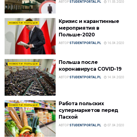
АВТОР
STUDENTPORTAL.PL
11.05.2020
Кризис и карантинные
НОВОСТИ ПОЛЬШИ
мероприятия в
Польше-2020
АВТОР
STUDENTPORTAL.PL
16.04.2020
Польша после
НОВОСТИ ПОЛЬШИ
коронавируса COVID-19
АВТОР
STUDENTPORTAL.PL
14.04.2020
Работа польских
НОВОСТИ ПОЛЬШИ
супермаркетов перед
Пасхой
АВТОР
STUDENTPORTAL.PL
07.04.2020