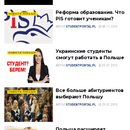
Реформа образования. Что
НОВОСТИ ПОЛЬШИ
PiS готовит ученикам?
АВТОР
STUDENTPORTAL.PL
08.11.2015
Украинские студенты
НОВОСТИ ПОЛЬШИ
смогут работать в Польше
АВТОР
STUDENTPORTAL.PL
29.07.2015
Все больше абитуриентов
НОВОСТИ ПОЛЬШИ
выбирают Польшу
АВТОР
STUDENTPORTAL.PL
29.07.2015
Польша расширяет