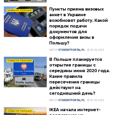
Пункты приема визовых
НОВОСТИ ПОЛЬШИ
анкет в Украине
возобновят работу. Какой
порядок подачи
документов для
оформления визы в
Польшу?
АВТОР
STUDENTPORTAL.PL
05.06.2020
В Польше планируется
НОВОСТИ ПОЛЬШИ
открытие границы с
середины июня 2020 года.
Какие правила
пересечения границы
действуют на
сегодняшний день?
АВТОР
STUDENTPORTAL.PL
05.06.2020
IKEA начала интернет-
НОВОСТИ ПОЛЬШИ