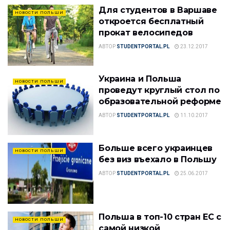
Для студентов в Варшаве
НОВОСТИ ПОЛЬШИ
откроется бесплатный
прокат велосипедов
АВТОР
STUDENTPORTAL.PL
23.12.2017
Украина и Польша
НОВОСТИ ПОЛЬШИ
проведут круглый стол по
образовательной реформе
АВТОР
STUDENTPORTAL.PL
11.10.2017
Больше всего украинцев
НОВОСТИ ПОЛЬШИ
без виз въехало в Польшу
АВТОР
STUDENTPORTAL.PL
25.06.2017
Польша в топ-10 стран ЕС с
НОВОСТИ ПОЛЬШИ
самой низкой