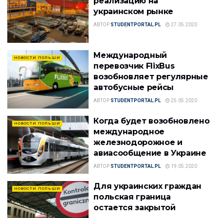
реализацию на
украинском рынке
АВТОР
STUDENTPORTAL.PL
27.05.2020
Международный
НОВОСТИ ПОЛЬШИ
перевозчик FlixBus
возобновляет регулярные
автобусные рейсы
АВТОР
STUDENTPORTAL.PL
25.05.2020
Когда будет возобновлено
НОВОСТИ ПОЛЬШИ
международное
железнодорожное и
авиасообщение в Украине
АВТОР
STUDENTPORTAL.PL
19.05.2020
Для украинских граждан
НОВОСТИ ПОЛЬШИ
польская граница
остается закрытой