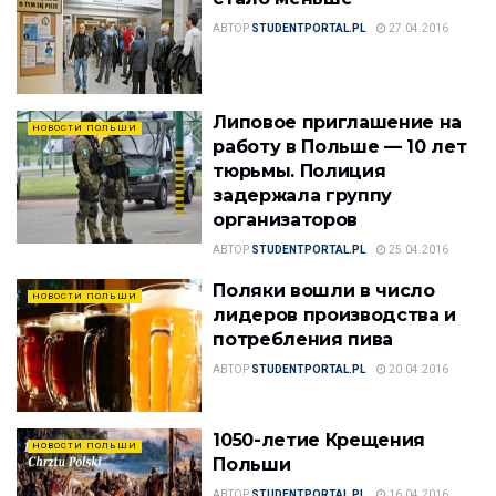
АВТОР
STUDENTPORTAL.PL
27.04.2016
Липовое приглашение на
НОВОСТИ ПОЛЬШИ
работу в Польше — 10 лет
тюрьмы. Полиция
задержала группу
организаторов
АВТОР
STUDENTPORTAL.PL
25.04.2016
Поляки вошли в число
НОВОСТИ ПОЛЬШИ
лидеров производства и
потребления пива
АВТОР
STUDENTPORTAL.PL
20.04.2016
1050-летие Крещения
НОВОСТИ ПОЛЬШИ
Польши
АВТОР
STUDENTPORTAL.PL
16.04.2016