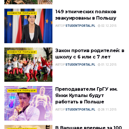
149 этнических поляков
НОВОСТИ ПОЛЬШИ
эвакуированы в Польшу
АВТОР
STUDENTPORTAL.PL
02.12.2015
Закон против родителей: в
НОВОСТИ ПОЛЬШИ
школу с 6 или с 7 лет
АВТОР
STUDENTPORTAL.PL
01.12.2015
Преподаватели ГрГУ им.
НОВОСТИ ПОЛЬШИ
Янки Купалы будут
работать в Польше
АВТОР
STUDENTPORTAL.PL
28.11.2015
В Варшаве впервые за 100