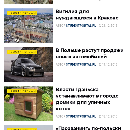
Вигилия для
НОВОСТИ ПОЛЬШИ
нуждающихся в Кракове
АВТОР
STUDENTPORTAL.PL
21.12.2015
В Польше растут продажи
НОВОСТИ ПОЛЬШИ
новых автомобилей
АВТОР
STUDENTPORTAL.PL
19.12.2015
Власти Гданьска
НОВОСТИ ПОЛЬШИ
устанавливают в городе
домики для уличных
котов
АВТОР
STUDENTPORTAL.PL
18.12.2015
«Параванинг» по-польски
НОВОСТИ ПОЛЬШИ