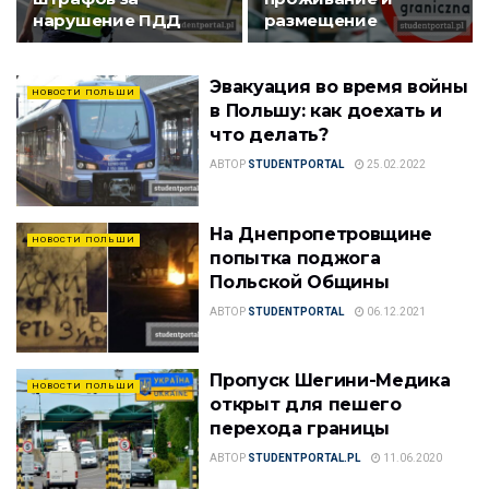
нарушение ПДД
размещение
Эвакуация во время войны
НОВОСТИ ПОЛЬШИ
в Польшу: как доехать и
что делать?
АВТОР
STUDENTPORTAL
25.02.2022
На Днепропетровщине
НОВОСТИ ПОЛЬШИ
попытка поджога
Польской Общины
АВТОР
STUDENTPORTAL
06.12.2021
Пропуск Шегини-Медика
НОВОСТИ ПОЛЬШИ
открыт для пешего
перехода границы
АВТОР
STUDENTPORTAL.PL
11.06.2020