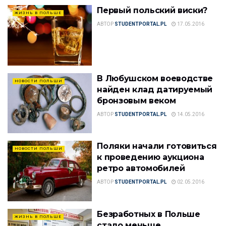
Первый польский виски?
ЖИЗНЬ В ПОЛЬШЕ
АВТОР
STUDENTPORTAL.PL
17.05.2016
В Любушском воеводстве
НОВОСТИ ПОЛЬШИ
найден клад датируемый
бронзовым веком
АВТОР
STUDENTPORTAL.PL
14.05.2016
Поляки начали готовиться
НОВОСТИ ПОЛЬШИ
к проведению аукциона
ретро автомобилей
АВТОР
STUDENTPORTAL.PL
02.05.2016
Безработных в Польше
ЖИЗНЬ В ПОЛЬШЕ
стало меньше