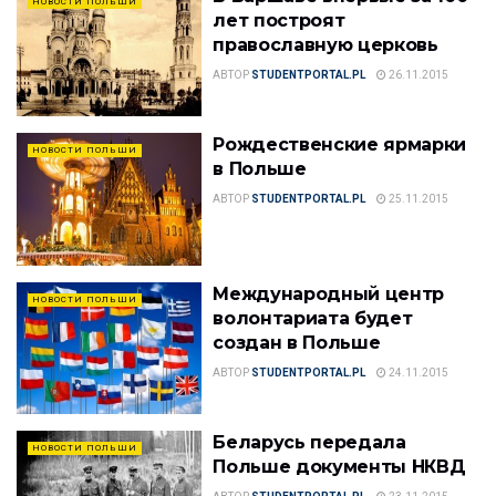
НОВОСТИ ПОЛЬШИ
лет построят
православную церковь
АВТОР
STUDENTPORTAL.PL
26.11.2015
Рождественские ярмарки
НОВОСТИ ПОЛЬШИ
в Польше
АВТОР
STUDENTPORTAL.PL
25.11.2015
Международный центр
НОВОСТИ ПОЛЬШИ
волонтариата будет
создан в Польше
АВТОР
STUDENTPORTAL.PL
24.11.2015
Беларусь передала
НОВОСТИ ПОЛЬШИ
Польше документы НКВД