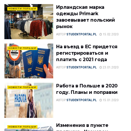
Ирландская марка
НОВОСТИ ПОЛЬШИ
одежды Primark
завоевывает польский
рынок
АВТОР
STUDENTPORTAL.PL
15.02.2020
На въезд в ЕС придется
НОВОСТИ ПОЛЬШИ
регистрироваться и
платить с 2021 года
АВТОР
STUDENTPORTAL.PL
23.01.2020
Работа в Польше в 2020
НОВОСТИ ПОЛЬШИ
году. Планы и поправки
АВТОР
STUDENTPORTAL.PL
15.01.2020
Изменения в пункте
НОВОСТИ ПОЛЬШИ