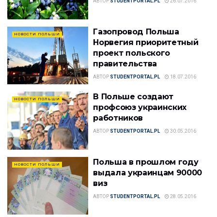
АВТОР
STUDENTPORTAL.PL
26.07.2016
Газопровод Польша
НОВОСТИ ПОЛЬШИ
Норвегия приоритетный
проект польского
правительства
АВТОР
STUDENTPORTAL.PL
18.07.2016
В Польше создают
НОВОСТИ ПОЛЬШИ
профсоюз украинских
работников
АВТОР
STUDENTPORTAL.PL
30.05.2016
Польша в прошлом году
НОВОСТИ ПОЛЬШИ
выдала украинцам 90000
виз
АВТОР
STUDENTPORTAL.PL
28.05.2016