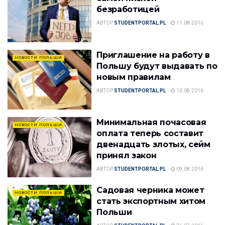
безработицей
АВТОР
STUDENTPORTAL.PL
11.08.2016
Приглашение на работу в
НОВОСТИ ПОЛЬШИ
Польшу будут выдавать по
новым правилам
АВТОР
STUDENTPORTAL.PL
10.08.2016
Минимальная почасовая
НОВОСТИ ПОЛЬШИ
оплата теперь составит
двенадцать злотых, сейм
принял закон
АВТОР
STUDENTPORTAL.PL
09.08.2016
Садовая черника может
НОВОСТИ ПОЛЬШИ
стать экспортным хитом
Польши