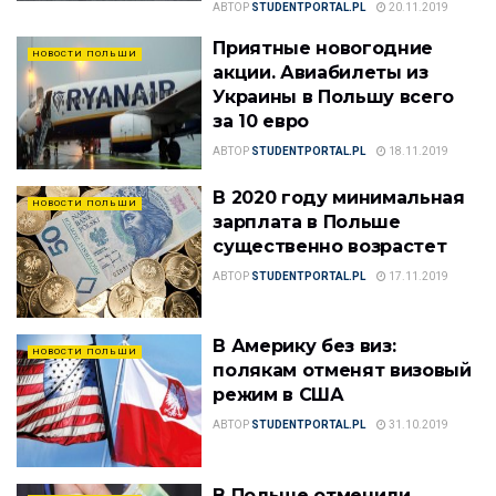
АВТОР
STUDENTPORTAL.PL
20.11.2019
Приятные новогодние
НОВОСТИ ПОЛЬШИ
акции. Авиабилеты из
Украины в Польшу всего
за 10 евро
АВТОР
STUDENTPORTAL.PL
18.11.2019
В 2020 году минимальная
НОВОСТИ ПОЛЬШИ
зарплата в Польше
существенно возрастет
АВТОР
STUDENTPORTAL.PL
17.11.2019
В Америку без виз:
НОВОСТИ ПОЛЬШИ
полякам отменят визовый
режим в США
АВТОР
STUDENTPORTAL.PL
31.10.2019
В Польше отменили