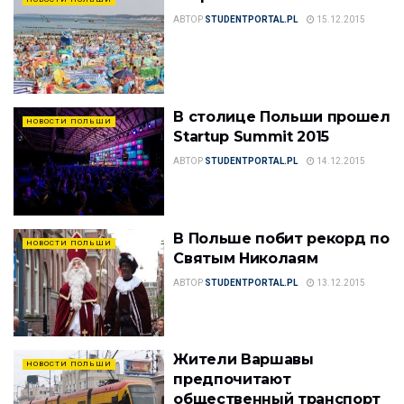
АВТОР
STUDENTPORTAL.PL
15.12.2015
В столице Польши прошел
НОВОСТИ ПОЛЬШИ
Startup Summit 2015
АВТОР
STUDENTPORTAL.PL
14.12.2015
В Польше побит рекорд по
НОВОСТИ ПОЛЬШИ
Святым Николаям
АВТОР
STUDENTPORTAL.PL
13.12.2015
Жители Варшавы
НОВОСТИ ПОЛЬШИ
предпочитают
общественный транспорт