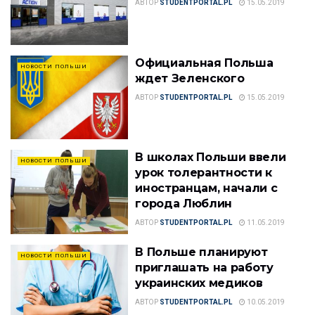
АВТОР
STUDENTPORTAL.PL
15.05.2019
Официальная Польша
НОВОСТИ ПОЛЬШИ
ждет Зеленского
АВТОР
STUDENTPORTAL.PL
15.05.2019
В школах Польши ввели
НОВОСТИ ПОЛЬШИ
урок толерантности к
иностранцам, начали с
города Люблин
АВТОР
STUDENTPORTAL.PL
11.05.2019
В Польше планируют
НОВОСТИ ПОЛЬШИ
приглашать на работу
украинских медиков
АВТОР
STUDENTPORTAL.PL
10.05.2019