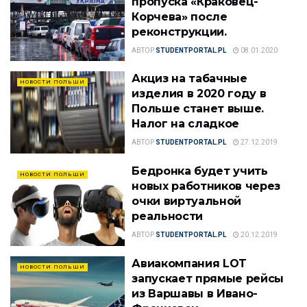
пропуска «Краковец-
Корчева» после
реконструкции.
АВТОР
STUDENTPORTAL.PL
08.01.2020
Акциз на табачные
НОВОСТИ ПОЛЬШИ
изделия в 2020 году в
Польше станет выше.
Налог на сладкое
АВТОР
STUDENTPORTAL.PL
27.12.2019
Бедронка будет учить
НОВОСТИ ПОЛЬШИ
новых работников через
очки виртуальной
реальности
АВТОР
STUDENTPORTAL.PL
20.12.2019
Авиакомпания LOT
НОВОСТИ ПОЛЬШИ
запускает прямые рейсы
из Варшавы в Ивано-