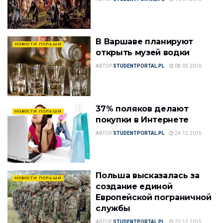
В Варшаве планируют
НОВОСТИ ПОЛЬШИ
открыть музей водки
АВТОР
STUDENTPORTAL.PL
08.03.2016
37% поляков делают
НОВОСТИ ПОЛЬШИ
покупки в Интернете
АВТОР
STUDENTPORTAL.PL
24.12.2015
Польша высказалась за
НОВОСТИ ПОЛЬШИ
создание единой
Европейской пограничной
службы
АВТОР
STUDENTPORTAL.PL
23.12.2015