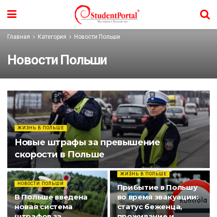
Главная
Категория
Новости Польши
Новости Польши
ЖИЗНЬ В ПОЛЬШЕ
Новые штрафы за превышение
скорости в Польше
ЖИЗНЬ В ПОЛЬШЕ
НОВОСТИ ПОЛЬШИ
Прибытие в Польшу
В Польше введена
во время эвакуации:
новая система
статус беженца,
штрафов за
проживание и