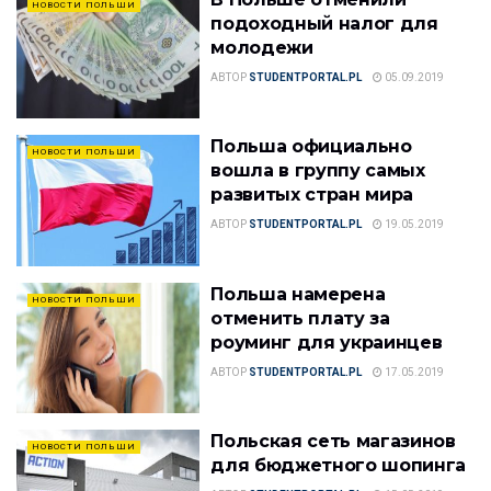
НОВОСТИ ПОЛЬШИ
подоходный налог для
молодежи
АВТОР
STUDENTPORTAL.PL
05.09.2019
Польша официально
НОВОСТИ ПОЛЬШИ
вошла в группу самых
развитых стран мира
АВТОР
STUDENTPORTAL.PL
19.05.2019
Польша намерена
НОВОСТИ ПОЛЬШИ
отменить плату за
роуминг для украинцев
АВТОР
STUDENTPORTAL.PL
17.05.2019
Польская сеть магазинов
НОВОСТИ ПОЛЬШИ
для бюджетного шопинга