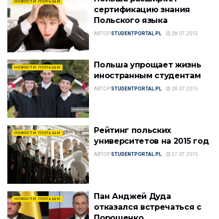
НОВОСТИ ПОЛЬШИ
сертификацию знания
Польского языка
АВТОР
STUDENTPORTAL.PL
28.07.2015
Польша упрощает жизнь
НОВОСТИ ПОЛЬШИ
иностранным студентам
АВТОР
STUDENTPORTAL.PL
28.07.2015
Рейтинг польских
НОВОСТИ ПОЛЬШИ
университетов на 2015 год
АВТОР
STUDENTPORTAL.PL
27.07.2015
Пан Анджей Дуда
НОВОСТИ ПОЛЬШИ
отказался встречаться с
Порошенко