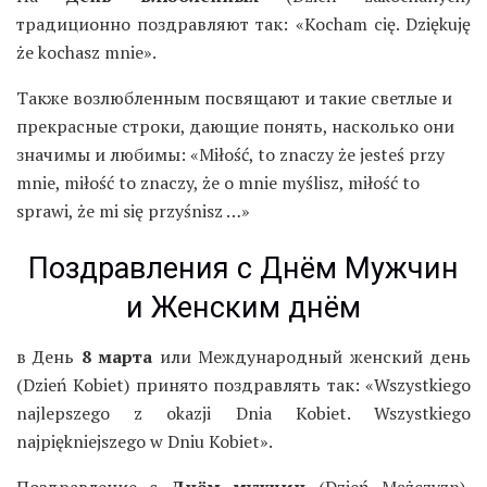
традиционно поздравляют так: «Kocham cię. Dziękuję
że kochasz mnie».
Также возлюбленным посвящают и такие светлые и
прекрасные строки, дающие понять, насколько они
значимы и любимы: «Miłość, to znaczy że jesteś przy
mnie, miłość to znaczy, że o mnie myślisz, miłość to
sprawi, że mi się przyśnisz …»
Поздравления с Днём Мужчин
и Женским днём
в День
8 марта
или Международный женский день
(Dzień Kobiet) принято поздравлять так: «Wszystkiego
najlepszego z okazji Dnia Kobiet. Wszystkiego
najpiękniejszego w Dniu Kobiet».
Поздравление с
Днём мужчин
(Dzień Mężczyzn),