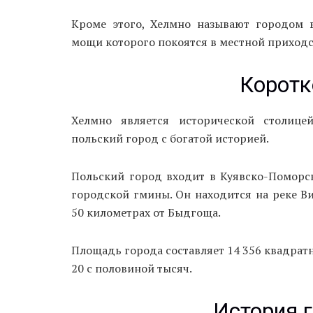
Кроме этого, Хелмно называют городом в
мощи которого покоятся в местной приходс
Коротк
Хелмно является исторической столице
польский город с богатой историей.
Польский город входит в Куявско-Поморск
городской гмины. Он находится на реке В
50 километрах от Быдгоща.
Площадь города составляет 14 356 квадратн
20 с половиной тысяч.
История 