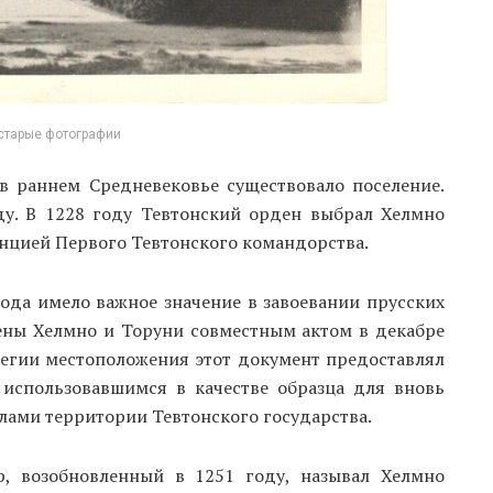
старые фотографии
в раннем Средневековье существовало поселение.
ду. В 1228 году Тевтонский орден выбрал Хелмно
енцией Первого Тевтонского командорства.
ода имело важное значение в завоевании прусских
ены Хелмно и Торуни совместным актом в декабре
легии местоположения этот документ предоставлял
 использовавшимся в качестве образца для вновь
елами территории Тевтонского государства.
, возобновленный в 1251 году, называл Хелмно