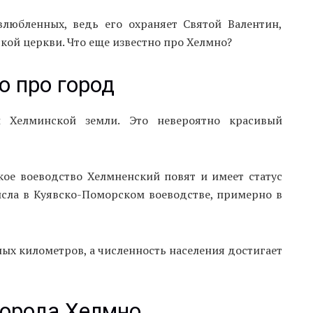
любленных, ведь его охраняет Святой Валентин,
кой церкви. Что еще известно про Хелмно?
о про город
й Хелминской земли. Это невероятно красивый
ое воеводство Хелмненский повят и имеет статус
исла в Куявско-Поморском воеводстве, примерно в
ых километров, а численность населения достигает
города Хелмно