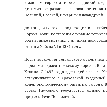
«главным городом и более достойным, 
динамичное развитие, основанное главны
Польшей, Россией, Венгрией и Фландрией.
До конца XIV века город входил в Ганзейск
Торунь. Были построены основные готическ
орден также выступил с инициативой созда
от папы Урбана VI в 1386 году.
После поражения Тевтонского ордена под
городами сдался польскому королю. В 15
Хелмно. С 1692 года здесь действовала Х
сотрудничавшее с Краковской академией
конец экономическому развитию города. В
состав Прусского государства, однако 
пределы Речи Посполитой.