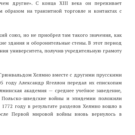
чем другие». С конца XIII века он переживает
м образом на транзитной торговле и контактах с
ий союз, но не приобрел там такого значения, как
ие здания и оборонительные стены. В этот период
ния университета, получив учредительную грамоту
 Грюнвальдом Хелмно вместе с другими прусскими
05 году Александр Ягеллон передал их епископам
елминская академия — среднее учебное заведение,
. Польско-шведские войны и эпидемии положили
 1772 году в результате разделов Хелмно вошло в
после Первой мировой войны вновь вернулось в