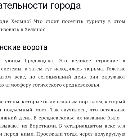
тельности города
оде Хелмно? Что стоит посетить туристу в этом
изовать в Хелмно?
нские ворота
м улицы Грудзядска. Это великое строение в
системы, а затем тут находилась тюрьма. Толстые
цатом веке, по сегодняшний день они окружают
ую атмосферу готического средневековья.
е стены, которые были главным порталом, который
л подъемный мост. Так случилось, что остальные
няшний день. В средневековье их название было —
называют их Воротками. В четырнадцатом веке эти
и перед ними. Проезжали тогда через полукруглую