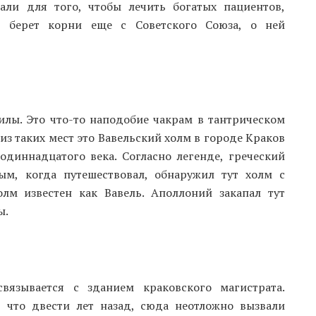
али для того, чтобы лечить богатых пациентов,
я берет корни еще с Советского Союза, о ней
силы. Это что-то наподобие чакрам в тантрическом
 из таких мест это Вавельский холм в городе Краков
одиннадцатого века. Согласно легенде, греческий
м, когда путешествовал, обнаружил тут холм с
олм известен как Вавель. Аполлоний закапал тут
ы.
вязывается с зданием краковского магистрата.
, что двести лет назад, сюда неотложно вызвали