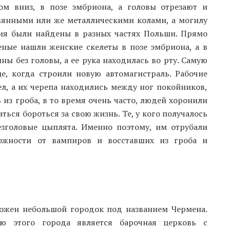
ом вниз, в позе эмбриона, а головы отрезают и
вянными или же металлическими колами, а могилу
ия были найдены в разных частях Польши. Прямо
ные нашли женские скелеты в позе эмбриона, а в
 без головы, а ее рука находилась во рту. Самую
е, когда строили новую автомагистраль. Рабочие
ел, а их черепа находились между ног покойников,
 из гроба, в то время очень часто, людей хоронили
ться бороться за свою жизнь. Те, у кого получалось
безголовые цыплята. Именно поэтому, им отрубали
рожности от вампиров и восставших из гроба и
ожен небольшой городок под названием Чермена.
ью этого города является барочная церковь с