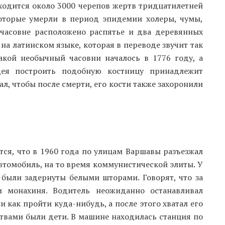
аходится около 3000 черепов жертв тридцатилетней
которые умерли в период эпидемии холеры, чумы,
 часовне расположено распятье и два деревянных
 на латинском языке, которая в переводе звучит так
такой необычный часовни началось в 1776 году, а
Идея построить подобную костницу принадлежит
л, чтобы после смерти, его кости также захоронили
тся, что в 1960 года по улицам Варшавы разъезжал
втомобиль, на то время коммунистической элиты. У
 были задернуты белыми шторами. Говорят, что за
 монахиня. Водитель неожиданно останавливал
и как пройти куда-нибудь, а после этого хватал его
ртвами были дети. В машине находилась станция по