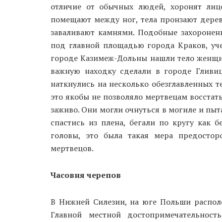
отличие от обычных людей, хоронят лиц
помещают между ног, тела пронзают дере
заваливают камнями. Подобные захоронен
под главной площадью города Краков, уче
городе Казимеж-Дольны нашли тело женщины
важную находку сделали в городе Гливиц
наткнулись на несколько обезглавленных т
это якобы не позволяло мертвецам восстать
заживо. Они могли очнуться в могиле и пыта
спастись из плена, бегали по кругу как 
головы, это была такая мера предосто
мертвецов.
Часовня черепов
В Нижней Силезии, на юге Польши распол
Главной местной достопримечательност