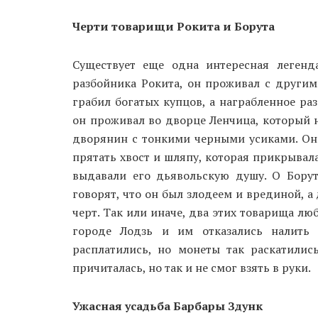
Черти товарищи Рокита и Борута
Существует еще одна интересная легенд
разбойника Рокита, он проживал с другим
грабил богатых купцов, а награбленное раз
он проживал во дворце Ленчица, который 
дворянин с тонкими черными усиками. Он 
прятать хвост и шляпу, которая прикрывала
выдавали его дьявольскую душу. О Бору
говорят, что он был злодеем и врединой, а
черт. Так или иначе, два этих товарища лю
городе Лодзь и им отказались налить
расплатились, но монеты так раскатились
причиталась, но так и не смог взять в руки.
Ужасная усадьба Барбары Здунк