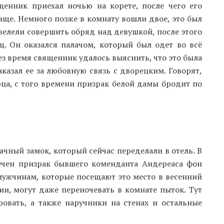
енник приехал ночью на корете, после чего его
лаще. Немного позже в комнату вошли двое, это был
велели совершить обряд над девушкой, после этого
щ. Он оказался палачом, который был одет во всё
рез время священник удалось выяснить, что это была
аказал ее за любовную связь с дворецким. Говорят,
рца, с того времени призрак белой дамы бродит по
ный замок, который сейчас переделали в отель. В
мечен призрак бывшего коменданта Андереаса фон
мужчинам, которые посещают это место в весенний
ии, могут даже переночевать в комнате пыток. Тут
овать, а также наручники на стенах и остальные