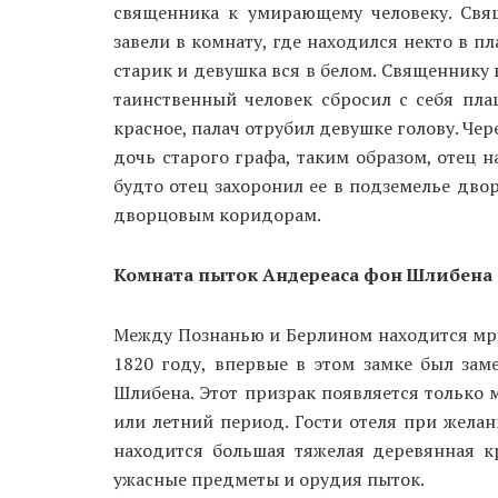
священника к умирающему человеку. Свящ
завели в комнату, где находился некто в п
старик и девушка вся в белом. Священнику 
таинственный человек сбросил с себя пла
красное, палач отрубил девушке голову. Че
дочь старого графа, таким образом, отец н
будто отец захоронил ее в подземелье дво
дворцовым коридорам.
Комната пыток Андереаса фон Шлибена
Между Познанью и Берлином находится мрач
1820 году, впервые в этом замке был за
Шлибена. Этот призрак появляется только 
или летний период. Гости отеля при желан
находится большая тяжелая деревянная кр
ужасные предметы и орудия пыток.