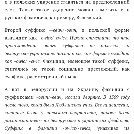
и в польских ударение ставиться на предпоследний
слог. Также такое ударение можно заметить и в
русских фамилиях, к примеру, Вяземский.
Второй суффикс —
евич/-ович,
в польской форме
выглядит как
-owicz/-ewicz.
Нужно отметить то что
происхождение этого суффикса не польское, а
белорусско-украинское. Чисто польская форма выглядит
как -owic/ -ewic
. Фамилии, имеющие такой суффикс,
считались не такой социально престижный, как
суффикс, рассмотренный выше.
А вот в Белоруссии и на Украине, фамилии с
суффиксами
-ович/-евич,
носили дворяне. В 1569 году
после того, когда была Люблинская уния. Все привилегии,
которые были у польского дворянства, также были
распространены на белорусских и украинских феодалов.
Суффикс в фамилии -owicz/-ewicz
, указывал на