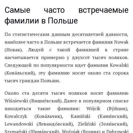
Самые часто встречаемые
фамилии в Польше
По статистическим данным десятилетней давности,
наиболее часто в Польше встречается фамилия Nowak
(Новак). Людей с такой фамилией в стране
насчитывается примерно у двухсот тысяч поляков.
Следующей по популярности идет фамилия Kowalski
(Кова́льский), эту фамилию носит около ста сорока
тысяч граждан Польши.
Около ста десяти тысяч поляков носят фамилию
Wiśniewski (Вишне́вский). Далее в популярном списке
находиться такие фамилии: Wójcik (В
у́
йцик),
Kowalczyk (Кова́льчик), Kamiński (Ками́нский),
Lewandowski (Левандо́вский), Zieliński (Зели́нский),
Szymański (Шима́нский), Woźniak (Возняк) и Dąbrowski