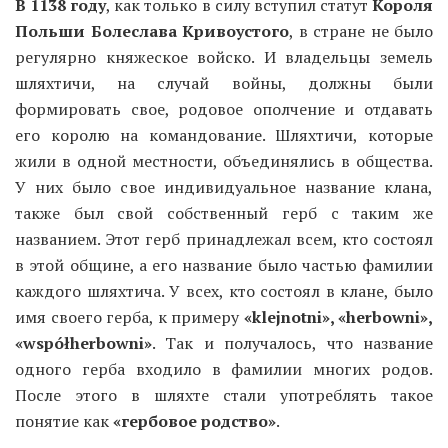
В 1138 году
, как только в силу вступил статут
Короля
Польши Болеслава Кривоустого
, в стране не было
регулярно княжеское войско. И владельцы земель
шляхтичи, на случай войны, должны были
формировать свое, родовое ополчение и отдавать
его королю на командование. Шляхтичи, которые
жили в одной местности, объединялись в общества.
У них было свое индивидуальное название клана,
также был свой собственный герб с таким же
названием. Этот герб принадлежал всем, кто состоял
в этой общине, а его название было частью фамилии
каждого шляхтича. У всех, кто состоял в клане, было
имя своего герба, к примеру
«klejnotni», «herbowni»,
«współherbowni»
. Так и получалось, что название
одного герба входило в фамилии многих родов.
После этого в шляхте стали употреблять такое
понятие как
«гербовое родство»
.