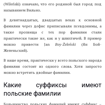
(Wileński) означало, что его родиной был город под
называнием Вильно.
В девятнадцатых, двадцатых веках к основной
фамилии через дефис приписывали псевдонимы, а
также прозвища с тех пор фамилии стали
практически такие же, как и у шляхтичей. В пример
можно привести Jan
Boy
-Ż
ele
ń
ski
(Ян Бой-
Желеньский).
В наше время, практически у всего польского народа
фамилия состоит из одного слова. Хотя запросто
можно встретить двойные фамилии.
Какие суффиксы имеют
польские фамилии
Большинство польских фамилий имеют суффикс –