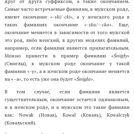
друг от друга суффиксом, а также окончанием.
Самые часто встречаемые фамилии, в мужском роде,
имеют окончание «
-ski/-cki
», а у женского рода в
таких фамилиях окончание «
-ska/
—
cka
». Еще,
окончание меняется в зависимости от того мужской
это род, либо женский, в других моделях фамилий,
например, если фамилия является прилагательным.
Можно привести в пример фамилию «
Śmigły
»
(Смиглы), в мужском роде окончание у такой
фамилии «-y», а в женском роде окончание меняется
на «–a», то есть уже она будет «
Śmigła
».
В том случае, если фамилия является
существительным, окончание остается одинаковым,
и в женском роде, и в мужском это такие фамилии
как: Nowak (Новак), Kowal (Коваль), Kowalczyk
(Ковальский).