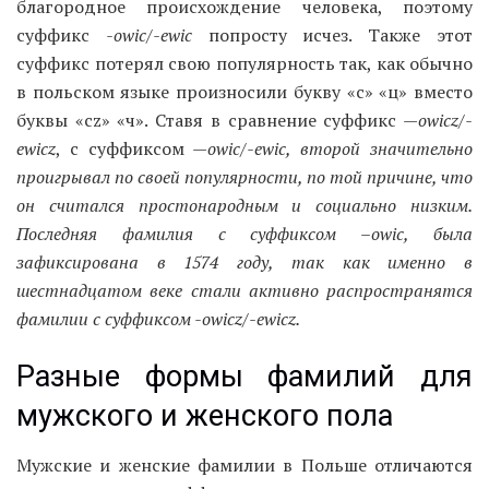
благородное происхождение человека, поэтому
суффикс
-owic/-ewic
попросту исчез. Также этот
суффикс потерял свою популярность так, как обычно
в польском языке произносили букву «с» «ц» вместо
буквы «cz» «ч». Ставя в сравнение суффикс —
owicz/-
ewicz
, с суффиксом —
owic/-ewic,
второй значительно
проигрывал по своей популярности, по той причине, что
он считался простонародным и социально низким.
Последняя фамилия с суффиксом –owic,
была
зафиксирована в 1574 году, так как именно в
шестнадцатом веке стали активно распространятся
фамилии с суффиксом -owicz/-ewicz.
Разные формы фамилий для
мужского и женского пола
Мужские и женские фамилии в Польше отличаются