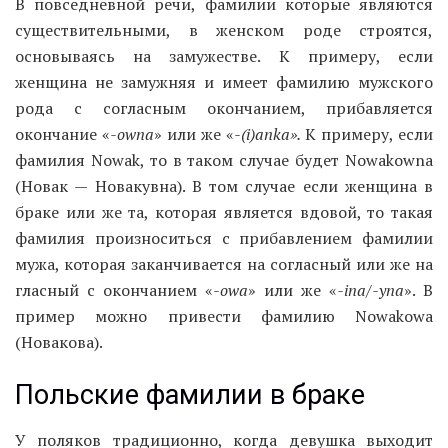
В повседневной речи, фамилии которые являются
существительными, в женском роде строятся,
основываясь на замужестве. К примеру, если
женщина не замужняя и имеет фамилию мужского
рода с согласным окончанием, прибавляется
окончание «
-owna
» или же «
-(i)anka».
К примеру, если
фамилия Nowak, то в таком случае будет Nowakowna
(Новак — Новакувна). В том случае если женщина в
браке или же та, которая является вдовой, то такая
фамилия произноситься с прибавлением фамилии
мужа, которая заканчивается на согласный или же на
гласный с окончанием «
-owa
» или же «
-ina/-yna
». В
пример можно привести фамилию Nowakowa
(Новакова).
Польские фамилии в браке
У поляков традиционно, когда девушка выходит