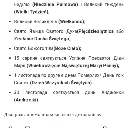
неділю
(Niedziela Palmowa)
і Великий тиждень
(Wielki Tydzień);
Великий Великдень
(Wielkanos)
;
Свято Явища Святого Духа
(Pięćdziesiątnica
або
Zesłanie Ducha Świętego
);
Свято Божого тіла
(Boże Ciało);
15 серпня святкується Успіння Пресвятої Діви
Марії
(Wniebowzięcie Najświętszej Maryi Panny);
1 листопада по друге є днем Померлих/ День Усіх
Святих
(Dzień Wszystkich Świętych)
;
30 листопада святкується день Анджейки
(Andrzejki)
.
Далі розглянемо польські свята детальніше.