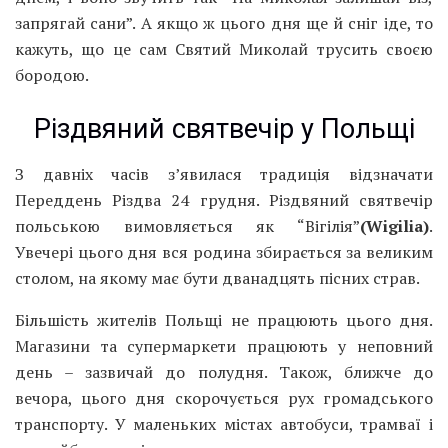
запрягай сани”. А якщо ж цього дня ще й сніг іде, то
кажуть, що це сам Святий Миколай трусить своєю
бородою.
Різдвяний святвечір у Польщі
З давніх часів з’явилася традиція відзначати
Переддень Різдва 24 грудня. Різдвяний святвечір
польською вимовляється як “Вігілія”
(Wigilia)
.
Увечері цього дня вся родина збирається за великим
столом, на якому має бути дванадцять пісних страв.
Більшість жителів Польщі не працюють цього дня.
Магазини та супермаркети працюють у неповний
день – зазвичай до полудня. Також, ближче до
вечора, цього дня скорочується рух громадського
транспорту. У маленьких містах автобуси, трамваї і