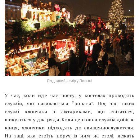
Різдвяний вечір у Польщі
У час, коли йде час посту, у костелах проводять
служби, які називаються “рорати”. Під час таких
служб хлопчаки з ліхтариками, що світяться,
шикуються у два ряди. Коли церковна служба добігає
кінця, хлопчики підходять до священнослужителя.
На таці, яка стоїть поруч із ним на столі, лежать