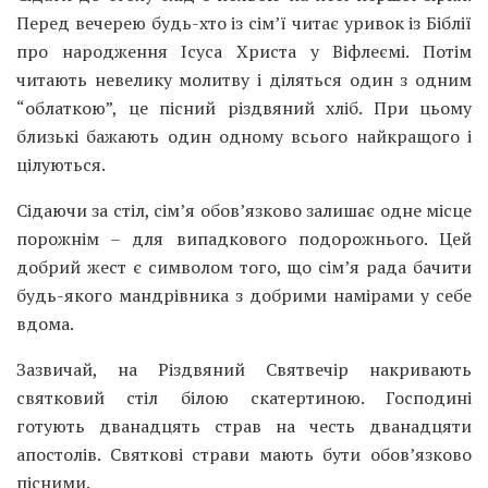
Перед вечерею будь-хто із сім’ї читає уривок із Біблії
про народження Ісуса Христа у Віфлеємі. Потім
читають невелику молитву і діляться один з одним
“облаткою”, це пісний різдвяний хліб. При цьому
близькі бажають один одному всього найкращого і
цілуються.
Сідаючи за стіл, сім’я обов’язково залишає одне місце
порожнім – для випадкового подорожнього. Цей
добрий жест є символом того, що сім’я рада бачити
будь-якого мандрівника з добрими намірами у себе
вдома.
Зазвичай, на Різдвяний Святвечір накривають
святковий стіл білою скатертиною. Господині
готують дванадцять страв на честь дванадцяти
апостолів. Святкові страви мають бути обов’язково
пісними.