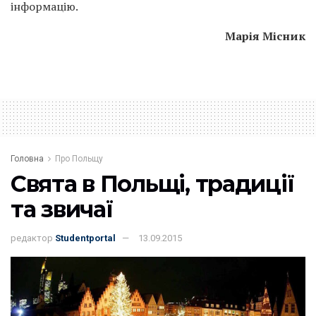
інформацію.
Марія Місник
Головна
Про Польщу
Свята в Польщі, традиції
та звичаї
редактор
Studentportal
13.09.2015