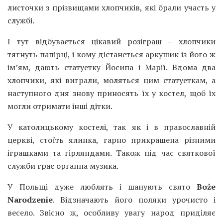
листочки з прізвищами хлопчиків, які брали участь у
службі.
І тут відбувається цікавий розіграш – хлопчики
тягнуть папірці, і кому дістанеться аркушик із його ж
ім’ям, дають статуетку Йосипа і Марії. Вдома два
хлопчики, які виграли, моляться цим статуеткам, а
наступного дня знову приносять їх у костел, щоб їх
могли отримати інші дітки.
У католицькому костелі, так як і в православній
церкві, стоїть ялинка, гарно прикрашена різними
іграшками та гірляндами. Також під час святкової
служби грає органна музика.
У Польщі дуже люблять і шанують свято
Boże
Narodzenie
. Відзначають його поляки урочисто і
весело. Звісно ж, особливу увагу народ приділяє