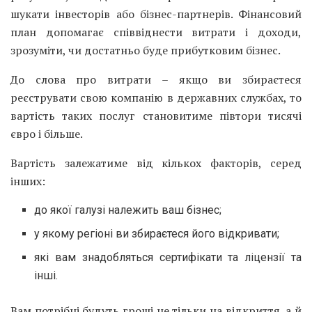
шукати інвесторів або бізнес-партнерів. Фінансовий
план допомагає співвіднести витрати і доходи,
зрозуміти, чи достатньо буде прибутковим бізнес.
До слова про витрати – якщо ви збираєтеся
реєструвати свою компанію в державних службах, то
вартість таких послуг становитиме півтори тисячі
євро і більше.
Вартість залежатиме від кількох факторів, серед
інших:
до якої галузі належить ваш бізнес;
у якому регіоні ви збираєтеся його відкривати;
які вам знадобляться сертифікати та ліцензії та
інші.
Вам потрібні будуть гроші не тільки на відкриття, а й