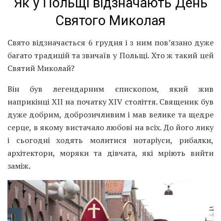
Як у Польщі відзначають День
Святого Миколая
Свято відзначається 6 грудня і з ним пов’язано дуже
багато традицій та звичаїв у Польщі. Хто ж такий цей
Святий Миколай?
Він був легендарним єпископом, який жив
наприкінці XII на початку XIV століття. Священик був
дуже добрим, доброзичливим і мав велике та щедре
серце, в якому вистачало любові на всіх. До його лику
і сьогодні ходять молитися нотаріуси, рибалки,
архітектори, моряки та дівчата, які мріють вийти
заміж.