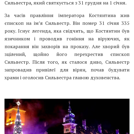
Сильвестра, який святкується з 31 грудня на 1 січня.
За часів правління імператора Костянтина жив
єпископ на ім’я Сильвестр. Він помер 31 січня 335
року. Існує легенда, яка свідчить, що Костянтин був
язичником і проводив гоніння на віруючих, як
покарання він захворів на проказу. Але хворий був
зцілений, щойно його перехрестив єпископ
Сильвестр. Після того, як сталося диво, Сильвестр
запровадив привілеї для вірян, почав будувати
храми і оголосив Сильвестра главою духовенства.