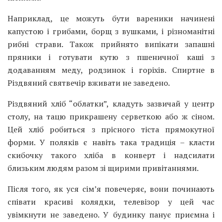
Наприклад, це можуть бути вареники начинені
капустою і грибами, борщ з вушками, і різноманітні
рибні страви. Також прийнято випікати запашні
пряники і готувати кутю з пшеничної каші з
додаванням меду, родзинок і горіхів. Спиртне в
Різдвяний святвечір вживати не заведено.
Різдвяний хліб “облатки”, кладуть зазвичай у центр
столу, на тацю прикрашену серветкою або ж сіном.
Цей хліб робиться з прісного тіста прямокутної
форми. У поляків є навіть така традиція – класти
скибочку такого хліба в конверт і надсилати
близьким людям разом зі щирими привітаннями.
Після того, як уся сім’я повечеряє, вони починають
співати красиві колядки, телевізор у цей час
увімкнути не заведено. У будинку панує приємна і