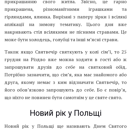
прикрашанню свого житла. Звісно, це гарно
прикрашена, різноманітними іграшками та
гірляндами, ялинка. Вирізані з паперу зірки і всілякі
аплікації на зимову тематику. Цього дня вже
накривають стіл всілякими не пісними стравами. Це
може бути холодець, голубці та інші м’ясні страви.
Також якщо Святвечір святкують у колі сім’ї, то 25
грудня на Різдво вже можна ходити в гості або ж
запрошувати друзів до себе на святковий обід.
Потрібно зазначити, що сім’я, яка має знайомого або
друга, якому немає з ким відзначати Святвечір, то
його обов’язково запрошують до себе. Бо є повір’я,
що ніхто не повинен бути самотнім у це святе свято.
Новий рік у Польщі
Новий рік у Польщі ще називають Днем Святого