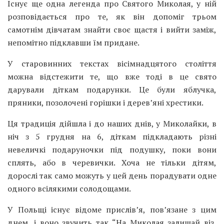
Існує ще одна легенда про Святого Миколая, у ній
розповідається про те, як він допоміг трьом
самотнім дівчатам знайти своє щастя і вийти заміж,
непомітно підклавши їм придане.
У старовинних текстах вісімнадцятого століття
можна відстежити те, що вже тоді в це свято
дарували діткам подарунки. Це були яблучка,
пряники, позолочені горішки і дерев’яні хрестики.
Ця традиція дійшла і до наших днів, у Миколайки, в
ніч з 5 грудня на 6, діткам підкладають різні
невеличкі подаруночки під подушку, поки вони
сплять, або в черевички. Хоча не тільки дітям,
дорослі так само можуть у цей день порадувати одне
одного всілякими солодощами.
У Польщі існує відоме прислів’я, пов’язане з цим
днем, і воно звучить так “На Миколая залишай віз,