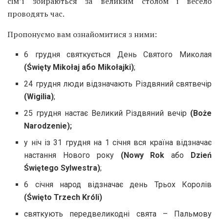
сім’ї збираються за великим столом і весело
проводять час.
Пропонуємо вам ознайомитися з ними:
6 грудня святкується День Святого Миколая
(Święty Mikołaj або Mikołajki)
;
24 грудня люди відзначають Різдвяний святвечір
(Wigilia)
;
25 грудня настає Великий Різдвяний вечір
(Boże
Narodzenie);
у ніч із 31 грудня на 1 січня вся країна відзначає
настання Нового року
(Nowy Rok
або
Dzień
Świętego Sylwestra)
;
6 січня народ відзначає день Трьох Королів
(Święto Trzech Króli)
святкують передвеликодні свята – Пальмову