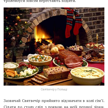
тролейбуси зовсім перестають ходити.
Святвечір у Польщі
Зазвичай Святвечір прийнято відзначати в колі сім’ї.
Сідати до столу слід з появою на небі першої зірки.