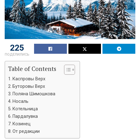
225
ПОДЕЛИЛИСЬ
Table of Contents
Каспровы Верх
Буторовы Верх
Поляна Шимошкова
Носаль
Котельница
Пардалувка
Козинец
От редакции