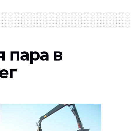
 пара в
ег