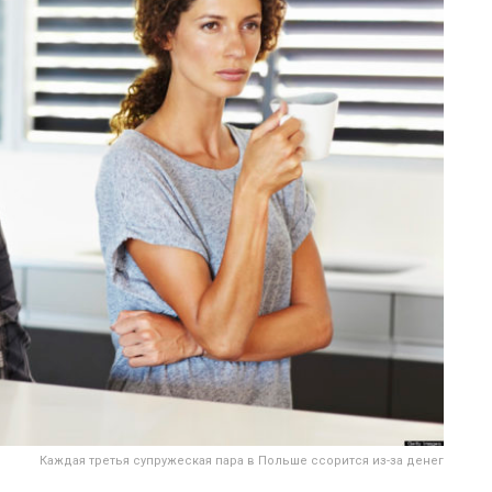
Каждая третья супружеская пара в Польше ссорится из-за денег