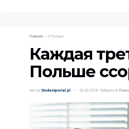
Главная
О Польше
Каждая трет
Польше ссо
автор
Studentportal.pl
02.03.2018
Рубрика
О Пол