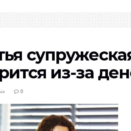
ья супружеская
рится из-за ден
0
ьше