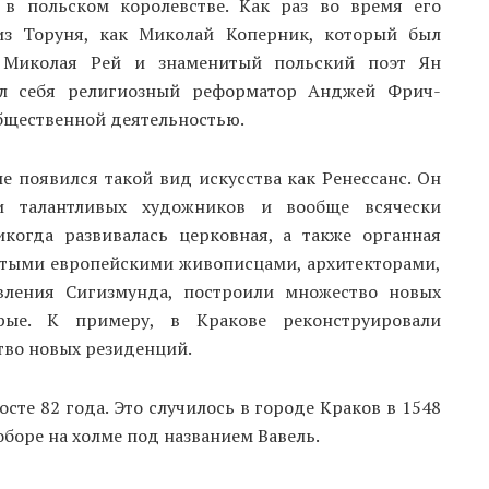
 в польском королевстве. Как раз во время его
 из Торуня, как Миколай Коперник, который был
, Миколая Рей и знаменитый польский поэт Ян
ил себя религиозный реформатор Анджей Фрич-
бщественной деятельностью.
 появился такой вид искусства как Ренессанс. Он
 талантливых художников и вообще всячески
икогда развивалась церковная, а также органная
итыми европейскими живописцами, архитекторами,
авления Сигизмунда, построили множество новых
арые. К примеру, в Кракове реконструировали
тво новых резиденций.
осте 82 года. Это случилось в городе Краков в 1548
оре на холме под названием Вавель.