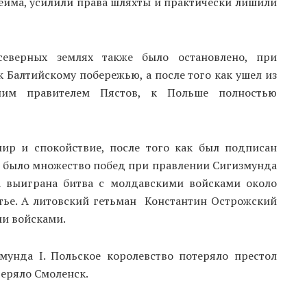
сейма, усилили права шляхты и практически лишили
северных землях также было остановлено, при
 Балтийскому побережью, а после того как ушел из
ним правителем Пястов, к Польше полностью
ир и спокойствие, после того как был подписан
 было множество побед при правлении Сигизмунда
а выиграна битва с молдавскими войсками около
тье. А литовский гетьман Константин Острожский
и войсками.
унда I. Польское королевство потеряло престол
теряло Смоленск.