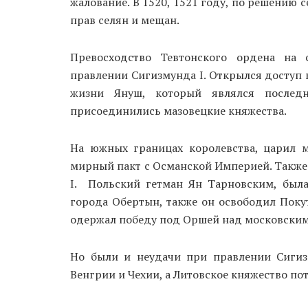
жалование. В 1520, 1521 году, по решению 
прав селян и мещан.
Превосходство Тевтонского ордена на 
правлении Сигизмунда I. Открылся доступ к
жизни Януш, который являлся послед
присоединились мазовецкие княжества.
На южных границах королевства, царил м
мирный пакт с Османской Империей. Также
I. Польский гетман Ян Тарновским, был
города Обертын, также он освободил Поку
одержал победу под Оршей над московским
Но были и неудачи при правлении Сигизм
Венгрии и Чехии, а Литовское княжество по