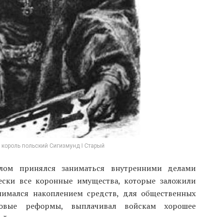
 король польский Сигизмунд I Старый
лом принялся заниматься внутренними делами
ески все коронные имущества, которые заложили
нимался накоплением средств, для общественных
совые реформы, выплачивал войскам хорошее