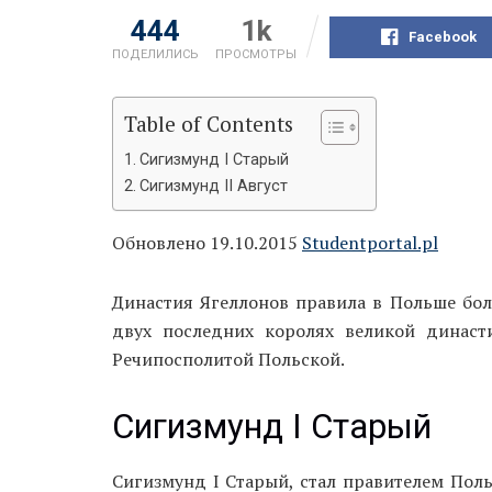
444
1k
Facebook
ПОДЕЛИЛИСЬ
ПРОСМОТРЫ
Table of Contents
Сигизмунд I Старый
Сигизмунд II Август
Обновлено 19.10.2015
Studentportal.pl
Династия Ягеллонов правила в Польше боле
двух последних королях великой династ
Речипосполитой Польской.
Сигизмунд I Старый
Сигизмунд I Старый, стал правителем Поль