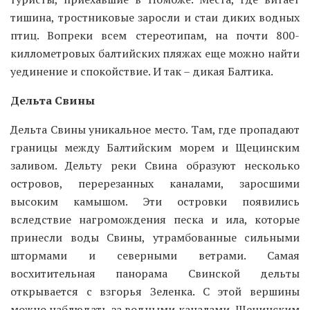
тишина, тростниковые заросли и стаи диких водных
птиц. Вопреки всем стереотипам, на почти 800-
киллометровых балтийских пляжах еще можно найти
уединение и спокойствие. И так – дикая Балтика.
Дельта Свины
Дельта Свины уникальное место. Там, где пропадают
границы между Балтийским морем и Щецинским
заливом. Дельту реки Свина образуют несколько
островов, перерезанных каналами, заросшими
высоким камышом. Эти островки появились
вследствие нагромождения песка и ила, которые
принесли воды Свины, утрамбованные сильными
штормами и северными ветрами. Самая
восхитительная панорама Свинской дельты
открывается с взгорья Зеленка. С этой вершины
можно наблюдать за водными каналами, Щецинским