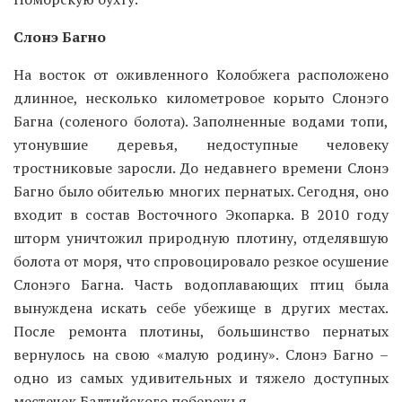
Слонэ Багно
На восток от оживленного Колобжега расположено
длинное, несколько километровое корыто Слонэго
Багна (соленого болота). Заполненные водами топи,
утонувшие деревья, недоступные человеку
тростниковые заросли. До недавнего времени Слонэ
Багно было обителью многих пернатых. Сегодня, оно
входит в состав Восточного Экопарка. В 2010 году
шторм уничтожил природную плотину, отделявшую
болота от моря, что спровоцировало резкое осушение
Слонэго Багна. Часть водоплавающих птиц была
вынуждена искать себе убежище в других местах.
После ремонта плотины, большинство пернатых
вернулось на свою «малую родину». Слонэ Багно –
одно из самых удивительных и тяжело доступных
местечек Балтийского побережья.