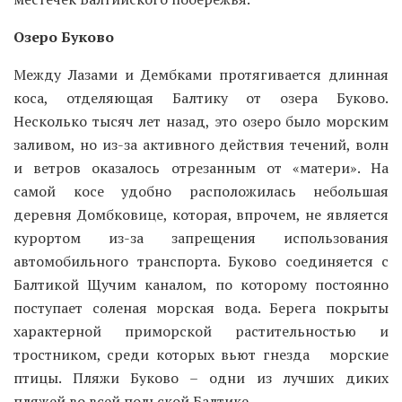
Озеро Буково
Между Лазами и Дембками протягивается длинная
коса, отделяющая Балтику от озера Буково.
Несколько тысяч лет назад, это озеро было морским
заливом, но из-за активного действия течений, волн
и ветров оказалось отрезанным от «матери». На
самой косе удобно расположилась небольшая
деревня Домбковице, которая, впрочем, не является
курортом из-за запрещения использования
автомобильного транспорта. Буково соединяется с
Балтикой Щучим каналом, по которому постоянно
поступает соленая морская вода. Берега покрыты
характерной приморской растительностью и
тростником, среди которых вьют гнезда морские
птицы. Пляжи Буково – одни из лучших диких
пляжей во всей польской Балтике.