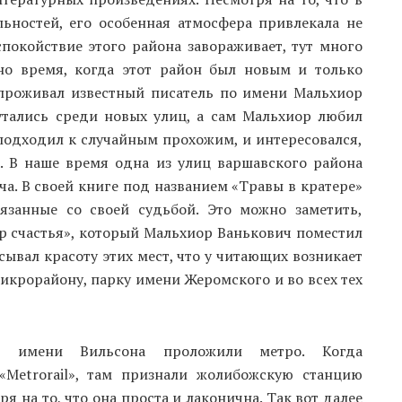
ьностей, его особенная атмосфера привлекала не
спокойствие этого района завораживает, тут много
но время, когда этот район был новым и только
й проживал известный писатель по имени Мальхиор
утались среди новых улиц, а сам Мальхиор любил
подходил к случайным прохожим, и интересовался,
а. В наше время одна из улиц варшавского района
ча. В своей книге под названием «Травы в кратере»
язанные со своей судьбой. Это можно заметить,
р счастья», который Мальхиор Ванькович поместил
ывал красоту этих мест, что у читающих возникает
икрорайону, парку имени Жеромского и во всех тех
ь имени Вильсона проложили метро. Когда
«Metrorail», там признали жолибожскую станцию
ря на то, что она проста и лаконична. Так вот далее