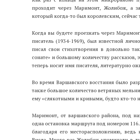
проходит через Маримонт, Жолибож, а з
который когда-то был королевским, сейчас 
Когда вы будете проезжать через Маримонт
писатель (1934-1969), был известной личн
писал свои стихотворения в довольно та
сонате» и большому количеству рассказов, 
теперь носит имя писателя, литературно ож
Во время Варшавского восстания было раз
также большое количество ветряных мельниц
ему «слякотными и кривыми, будто кто-то 
Маримонт, от варшавского района, под на
одна остановка маршрута под номером 116.
благодаря его месторасположению, ведь 
Висла. Много раз Жолибож упоминали в ли