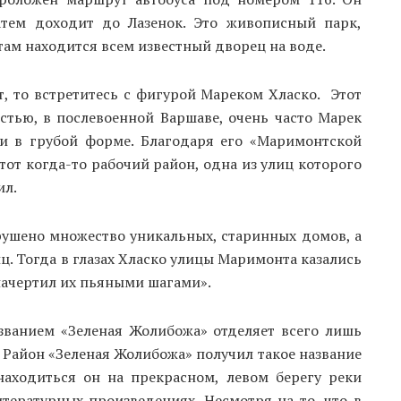
атем доходит до Лазенок. Это живописный парк,
там находится всем известный дворец на воде.
, то встретитесь с фигурой Мареком Хласко. Этот
остью, в послевоенной Варшаве, очень часто Марек
ки в грубой форме. Благодаря его «Маримонтской
этот когда-то рабочий район, одна из улиц которого
ил.
рушено множество уникальных, старинных домов, а
. Тогда в глазах Хласко улицы Маримонта казались
начертил их пьяными шагами».
званием «Зеленая Жолибожа» отделяет всего лишь
 Район «Зеленая Жолибожа» получил такое название
находиться он на прекрасном, левом берегу реки
тературных произведениях. Несмотря на то, что в