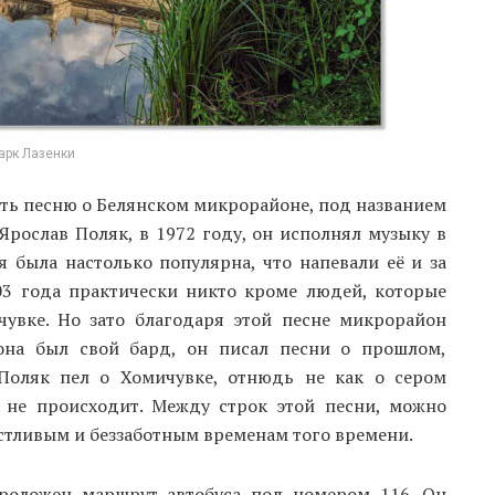
арк Лазенки
ать песню о Белянском микрорайоне, под названием
рослав Поляк, в 1972 году, он исполнял музыку в
я была настолько популярна, что напевали её и за
3 года практически никто кроме людей, которые
увке. Но зато благодаря этой песне микрорайон
йона был свой бард, он писал песни о прошлом,
 Поляк пел о Хомичувке, отнюдь не как о сером
 не происходит. Между строк этой песни, можно
астливым и беззаботным временам того времени.
проложен маршрут автобуса под номером 116. Он