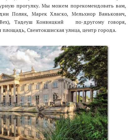
урную прогулку. Мы можем порекомендовать вам,
дни Поляк, Марек Хласко, Мельхиор Ванькович,
(Вех), Тадеуш Конвицкий по-другому говоря,
 площадь, Свентокшиская улица, центр города.