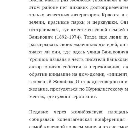
этом районе нет никаких достопримечател
только известных литераторов. Красота и 
зелени, красивые парки и церквушки. Од
отстраивался, тут вместе со своей семье
Ванькович (1892-1974). Тогда еще люди п
разыгрывать своих маленьких дочерей, он 
знают ли они, где здесь улица Ванькович
Урсинов названа в честь писателя Ванькови
автор описал события и переживания, св
обратив внимание на дом-домик, «эпицент
в зеленый Жолибож. Он так достоверно опис
желание, прогуляться по Журналистскому м
местах, где гуляли герои книг.
Недавно через жолибожскую площад
собиралась копенгагенская конференция 
самой красивой во всем мире, и это не смот