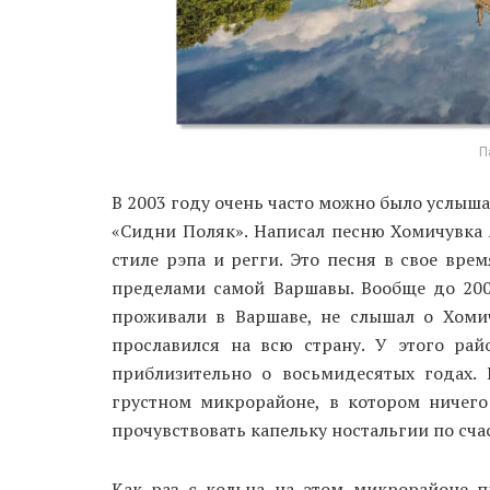
П
В 2003 году очень часто можно было услыш
«Сидни Поляк». Написал песню Хомичувка Я
стиле рэпа и регги. Это песня в свое врем
пределами самой Варшавы. Вообще до 200
проживали в Варшаве, не слышал о Хомич
прославился на всю страну. У этого ра
приблизительно о восьмидесятых годах.
грустном микрорайоне, в котором ничего
прочувствовать капельку ностальгии по сч
Как раз с кольца на этом микрорайоне 