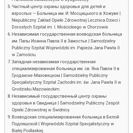
Частный центр охраны здоровья для детей и
взрослых — Больница им. И. Мосцицького в Хожуве |
Niepubliczny Zakład Opieki Zdrowotnej Lecznica Dzieci i
Dorosłych Szpital im. I. Mościckiego w Chorzowie.
Независимая государственная воеводская больница
им. Папы Иоанна Павла II в Замостье | Samodzielny
Publiczny Szpital Wojewódzki im. Papieża Jana Pawła II
w Zamościu.
Западная независимая государственная
специализированная больница им. св. Яна Павла II в
Гродзиске-Мазовецком | Samodzielny Publiczny
Specjalistyczny Szpital Zachodni im. św. Jana Pawła II w
Grodzisku Mazowieckim.
Независимый государственный центр охраны
здоровья в Свиднице | Samodzielny Publiczny Zespół
Opieki Zdrowotnej w Świdnicy.
Воеводская специализированная больница в Белой
Подляшской | Wojewódzki Szpital Specjalistyczny w
Białej Podlaskiej.