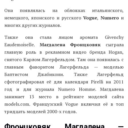
Она появлялась на обложках итальянского,
немецкого, японского и русского
Vogue
,
Numero
и
многих других журналов.
Также она стала лицом аромата Givenchy
Eaudemoiselle.
Магдалена Фронцковяк
сыграла
главную роль в рекламном видео бренда Hogan,
снятого Карлом Лагерфельдом. Там она появилась с
главным фаворитом Лагерфельда — моделью
Баптистом Джабикони. Также Лагерфельд
сфотографировал её для календаря Pirelli на 2011
год и для журнала Numero Homme. Магдалена
занимает 13 место в рейтинге моделей сайта
models.com. Французский Vogue включил её в топ
тридцать моделей 2000-х годов.
Фронцковяк
Магдалена —