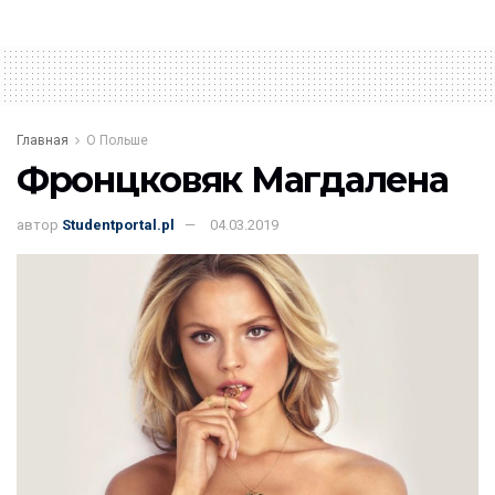
Главная
О Польше
Фронцковяк Магдалена
автор
Studentportal.pl
04.03.2019