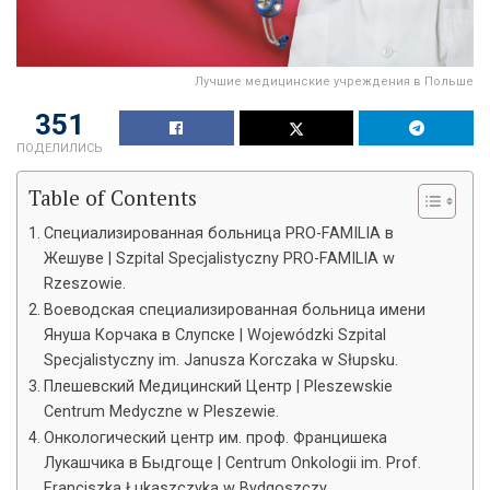
Лучшие медицинские учреждения в Польше
190
ПОДЕЛИЛИСЬ
Table of Contents
Специализированная больница PRO-FAMILIA в
Жешуве | Szpital Specjalistyczny PRO-FAMILIA w
Rzeszowie.
Воеводская специализированная больница имени
Януша Корчака в Слупске | Wojewódzki Szpital
Specjalistyczny im. Janusza Korczaka w Słupsku.
Плешевский Медицинский Центр | Pleszewskie
Centrum Medyczne w Pleszewie.
Онкологический центр им. проф. Францишека
Лукашчика в Быдгоще | Centrum Onkologii im. Prof.
Franciszka Łukaszczyka w Bydgoszczy.