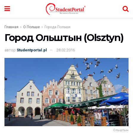
Главная
О Польше
Города Польши
Город Ольштын (Olsztyn)
автор
Studentportal.pl
28.02.2016
Ольштын