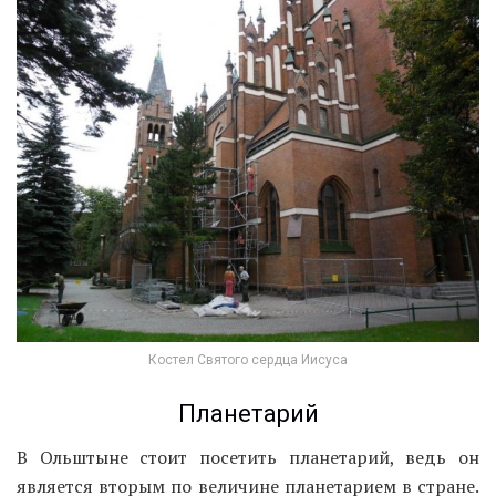
Костел Святого сердца Иисуса
Планетарий
В Ольштыне стоит посетить планетарий, ведь он
является вторым по величине планетарием в стране.