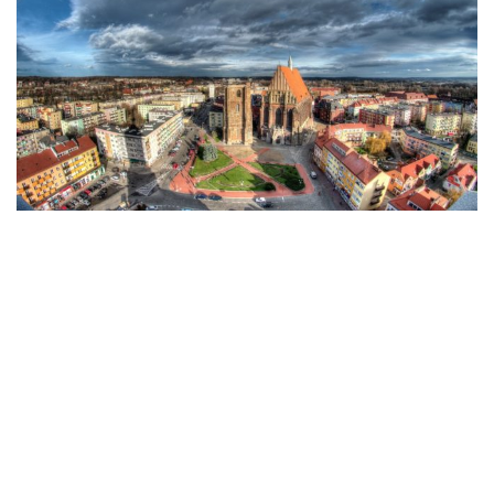
431
ПОДЕЛИЛИСЬ
Table of Contents
Коротко про город
История города
Достопримечательности города
Базилика Святого Иакова и святой Агнессы
Бастион Святой Ядвиги
Башня Зебицкая