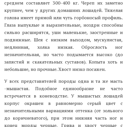
среднем составляет 300-400 кг. Череп их заметно
крупнее, чем у других домашних лошадей. Тяжелая
голова имеет прямой или чуть горбоносый профиль.
Глаза выпуклые и выразительные, ноздри способны
сильно расширятся, уши маленькие, заостренные и
подвижные. Шея с низким выходом, мускулистая,
недлинная, холка низкая. Оброслость ног
незначительная, но часто подымается высоко (до
запястий и скакательных суставов). Копыта хоть и
небольшие, но прочные. Хвост низко посажен.
У всех представителей породы одна и та же масть
-мышастая. Подобное единообразие не часто
встречается в коневодстве. У мышастых лошадей
корпус окрашен в равномерно серый цвет с
незначительными вариациями оттенка (от зольного
до коричневатого), при этом нижняя часть ног и
конец морды черные. Грива и хвост черные с