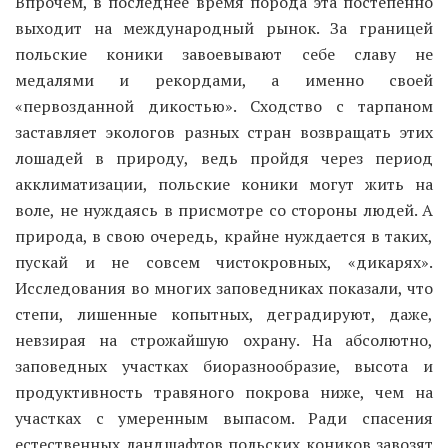
Впрочем, в последнее время порода эта постепенно
выходит на международный рынок. За границей
польские коники завоевывают себе славу не
медалями и рекордами, а именно своей
«первозданной дикостью». Сходство с тарпаном
заставляет экологов разных стран возвращать этих
лошадей в природу, ведь пройдя через период
акклиматизации, польские коники могут жить на
воле, не нуждаясь в присмотре со стороны людей. А
природа, в свою очередь, крайне нуждается в таких,
пускай и не совсем чистокровных, «дикарях».
Исследования во многих заповедниках показали, что
степи, лишенные копытных, деградируют, даже,
невзирая на строжайшую охрану. На абсолютно,
заповедных участках биоразнообразие, высота и
продуктивность травяного покрова ниже, чем на
участках с умеренным выпасом. Ради спасения
естественных ландшафтов польских коников завозят