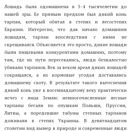
Лошадь была одомашнена в 3-4 тысячелетии до
нашей эры. Ее прямым предком был дикий конь
тарпан, который обитал в степях и лесостепях
Евразии. Интересно, что дав начало домашним
лошадям, тарпан впоследствии с ними не
скрещивался. Объясняется это просто, дикие лошади
были пищевыми конкурентами домашних, поэтому
там, где их пути пересекались, люди безжалостно
убивали тарпанов. Век за веком ареал диких лошадей
сокращался, а их кормовые угодья доставались
домашнему скоту. В результате такого вытеснения
дикий конь уже к восемнадцатому веку практически
исчез с лица Земли: немногочисленные лесные
тарпаны бегали по опушкам Польши, Пруссии,
Литвы, а поредевшие табуны степных тарпанов
доживали в степях Украины. В девятнадцатом
столетии вид вымер в природе и современные люди