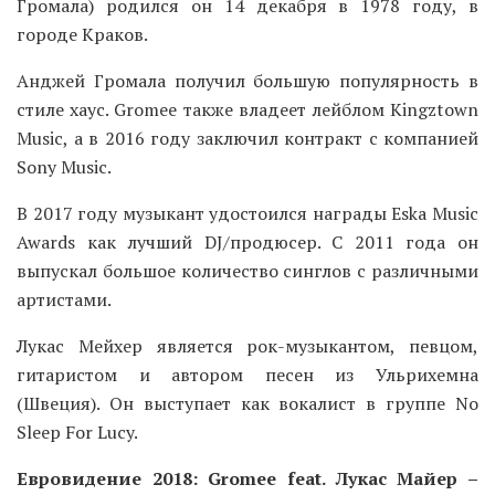
Громала) родился он 14 декабря в 1978 году, в
городе Краков.
Анджей Громала получил большую популярность в
стиле хаус. Gromee также владеет лейблом Kingztown
Music, а в 2016 году заключил контракт с компанией
Sony Music.
В 2017 году музыкант удостоился награды Eska Music
Awards как лучший DJ/продюсер. С 2011 года он
выпускал большое количество синглов с различными
артистами.
Лукас Мейхер является рок-музыкантом, певцом,
гитаристом и автором песен из Ульрихемна
(Швеция). Он выступает как вокалист в группе No
Sleep For Lucy.
Евровидение 2018: Gromee feat. Лукас Майер –