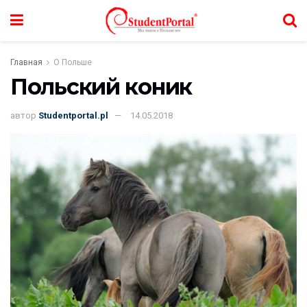
Главная
О Польше
Польский коник
автор
Studentportal.pl
14.05.2018