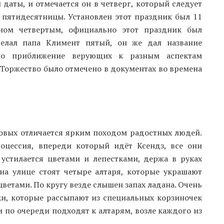
 даты, и отмечается он в четверг, который следует
 пятидесятницы. Установлен этот праздник был 11
ном четвертым, официально этот праздник был
сделал папа Климент пятый, он же дал название
ло приближение верующих к разным аспектам
 Торжество было отмечено в документах во времена
товых отличается ярким походом радостных людей.
оцессия, впереди который идёт Ксендз, все они
 устилается цветами и лепестками, держа в руках
а улице стоят четыре алтаря, которые украшают
етами. По кругу везде слышен запах ладана. Очень
и, которые рассыпают из специальных корзиночек
 по очереди подходят к алтарям, возле каждого из