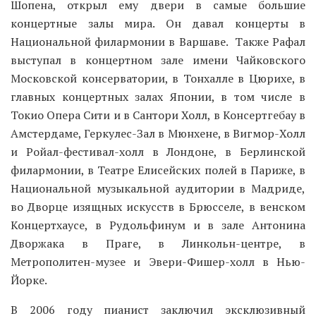
Шопена, открыл ему двери в самые большие
концертные залы мира. Он давал концерты в
Национальной филармонии в Варшаве. Также Рафал
выступал в концертном зале имени Чайковского
Московской консерватории, в Тонхалле в Цюрихе, в
главных концертных залах Японии, в том числе в
Токио Опера Сити и в Сантори Холл, в Консертгебау в
Амстердаме, Геркулес-Зал в Мюнхене, в Вигмор-Холл
и Ройал-фестивал-холл в Лондоне, в Берлинской
филармонии, в Театре Елисейских полей в Париже, в
Национальной музыкальной аудитории в Мадриде,
во Дворце изящных искусств в Брюсселе, в венском
Концертхаусе, в Рудольфинум и в зале Антонина
Дворжака в Праге, в Линкольн-центре, в
Метрополитен-музее и Эвери-Фишер-холл в Нью-
Йорке.
В 2006 году пианист заключил эксклюзивный