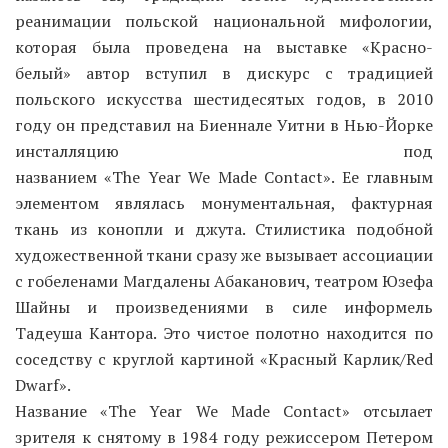
реанимации польской национальной мифологии,
которая была проведена на выставке «Красно-
белый» автор вступил в дискурс с традицией
польского искусства шестидесятых годов, в 2010
году он представил на Биеннале Уитни в Нью-Йорке
инсталляцию под
названием «The Year We Made Contact». Ее главным
элементом являлась монументальная, фактурная
ткань из конопли и джута. Стилистика подобной
художественной ткани сразу же вызывает ассоциации
с гобеленами Магдалены Абаканович, театром Юзефа
Шайны и произведениями в силе информель
Тадеуша Кантора. Это чистое полотно находится по
соседству с круглой картиной «Красный Карлик/Red
Dwarf».
Название «The Year We Made Contact» отсылает
зрителя к снятому в 1984 году режиссером Петером