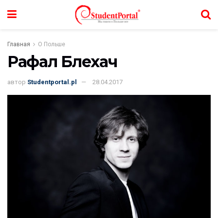
Главная
О Польше
Рафал Блехач
автор
Studentportal.pl
28.04.2017