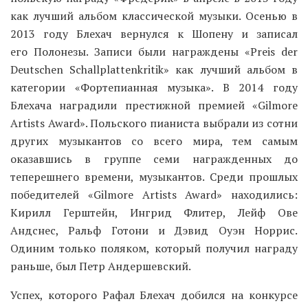
как лучший альбом классической музыки. Осенью в
2013 году Блехач вернулся к Шопену и записал
его Полонезы. Записи были награждены «Preis der
Deutschen Schallplattenkritik» как лучший альбом в
категории «Фортепианная музыка». В 2014 году
Блехача наградили престижной премией «Gilmore
Artists Award». Польского пианиста выбрали из сотни
других музыкантов со всего мира, тем самым
оказавшись в группе семи награжденных до
теперешнего времени, музыкантов. Среди прошлых
победителей «Gilmore Artists Award» находились:
Кирилл Герштейн, Ингрид Флитер, Лейф Ове
Андснес, Ральф Готони и Дэвид Оуэн Норрис.
Одиним только поляком, который получил награду
раньше, был Петр Андершевский.
Успех, которого Рафал Блехач добился на конкурсе