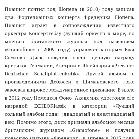
Пианист почтил год Шопена (в 2010) году записав
два Фортепианных концерта Фредерика Шопена.
Пианист играет в сопровождении известного
оркестра Консертгебау (лучший оркестр в мире, по
мнению британского журнала под названием
«Gramofone» в 2009 году) управляет которым Ежи
Семкова. Диск получил очень ценную награду
критиков Германии, Австрии и Швейцарии «Preis der
Deutschen Schallplattenkritik». Другой альбом с
произведениями Дебюсси и Шимановского тоже
завоевал широкое международное признание. В июле
в 2012 году Немецкая Фоно- Академия удостоила его
наградой ECHEOKlassik в категории «Лучший
сольный альбом года» (двадцатый и девятнадцатый
век). Помимо этого, диск признали альбомом месяца
британским журналом «Gramofone» и получил
польскую награду «Фредерик» в апреле в 2013 году