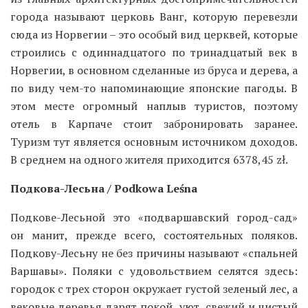
города называют церковь Ванг, которую перевезли
сюда из Норвегии – это особый вид церквей, которые
строились с одиннадцатого по тринадцатый век в
Норвегии, в основном сделанные из бруса и дерева, а
по виду чем-то напоминающие японские пагоды. В
этом месте огромный наплыв туристов, поэтому
отель в Карпаче стоит забронировать заранее.
Туризм тут является основным источником доходов.
В среднем на одного жителя приходится 6378,45 zł.
Подкова-Лесьна / Podkowa Leśna
Подкове-Лесьной это «подваршавский город-сад»
он манит, прежде всего, состоятельных поляков.
Подкову-Лесьну не без причины называют «спальней
Варшавы». Поляки с удовольствием селятся здесь:
городок с трех сторон окружает густой зеленый лес, а
вековые деревья дарят покой, уют, свежий и чистый