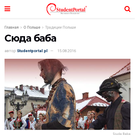
Главная
О Польше
Традиции Польши
Сюда баба
автор
Studentportal.pl
15.08.2016
Siuda Baba