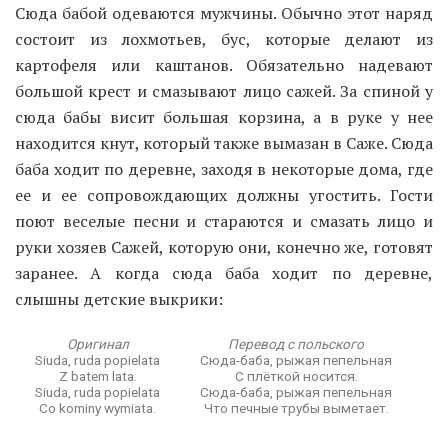
Сюда бабой одеваются мужчины. Обычно этот наряд
состоит из лохмотьев, бус, которые делают из
картофеля или каштанов. Обязательно надевают
большой крест и смазывают лицо сажей. За спиной у
сюда бабы висит большая корзина, а в руке у нее
находится кнут, который также вымазан в Саже. Сюда
баба ходит по деревне, заходя в некоторые дома, где
ее и ее сопровождающих должны угостить. Гости
поют веселые песни и стараются и смазать лицо и
руки хозяев Сажей, которую они, конечно же, готовят
заранее. А когда сюда баба ходит по деревне,
слышны детские выкрики:
Оригинал
Перевод с польского
Siuda, ruda popielata
Сюда-баба, рыжая пепельная
Z batem lata.
С плёткой носится.
Siuda, ruda popielata
Сюда-баба, рыжая пепельная
Co kominy wymiata.
Что печные трубы выметает.