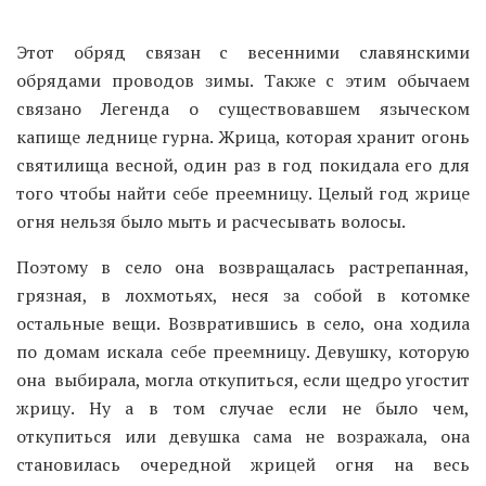
Этот обряд связан с весенними славянскими
обрядами проводов зимы. Также с этим обычаем
связано Легенда о существовавшем языческом
капище леднице гурна. Жрица, которая хранит огонь
святилища весной, один раз в год покидала его для
того чтобы найти себе преемницу. Целый год жрице
огня нельзя было мыть и расчесывать волосы.
Поэтому в село она возвращалась растрепанная,
грязная, в лохмотьях, неся за собой в котомке
остальные вещи. Возвратившись в село, она ходила
по домам искала себе преемницу. Девушку, которую
она выбирала, могла откупиться, если щедро угостит
жрицу. Ну а в том случае если не было чем,
откупиться или девушка сама не возражала, она
становилась очередной жрицей огня на весь