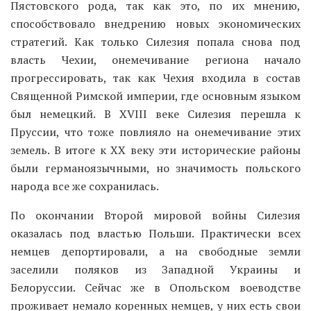
народа все же сохранилась.
По окончании Второй мировой войны Силезия
оказалась под властью Польши. Практически всех
немцев депортировали, а на свободные земли
заселили поляков из Западной Украины и
Белоруссии. Сейчас же в Опольском воеводстве
проживает немало коренных немцев, у них есть свои
школы и порядки. Также на территории проживают
украинская и чешская диаспоры. Благодаря тому, что
на этих территориях смешаны разнообразные
национальные традиции, воеводство имеет
особенную культуру и богатейшую историю.
Туристов очень привлекают средневековые замки и
старинные крепости региона.
Столица воеводства