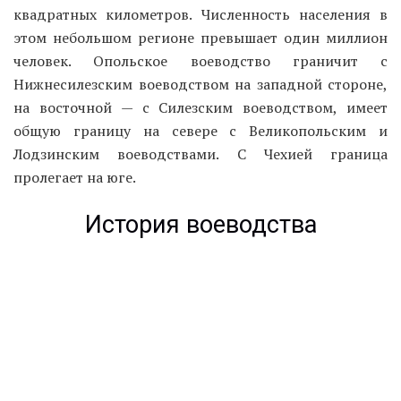
квадратных километров. Численность населения в
этом небольшом регионе превышает один миллион
человек. Опольское воеводство граничит с
Нижнесилезским воеводством на западной стороне,
на восточной — с Силезским воеводством, имеет
общую границу на севере с Великопольским и
Лодзинским воеводствами. С Чехией граница
пролегает на юге.
История воеводства
Герб Опольского воеводства
Опольское воеводство находится на исторических
землях, носивших название Силезия. Такое название
произошло от проживавших здесь племен, которые