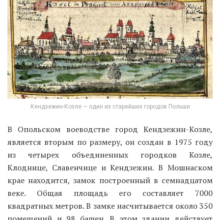
В Опольском воеводстве город Кендзежин-Козле,
является вторым по размеру, он создан в 1975 году
из четырех объединенных городков Козле,
Клоднице, Славенчице и Кендзежин. В Мошнаском
крае находится, замок построенный в семнадцатом
веке. Общая площадь его составляет 7000
квадратных метров. В замке насчитывается около 350
помещений и 98 башен. В этом здании действует
гостиница и центр для лечения нервозов. Около
замка находится конюшня, в которой проживают
породистые жеребцы английского происхождения.
Городок Почуков, известен своими
оборонительными стенами в готическом стиле. Их
длина составляет 1210 метров. Эта стена обрамляется
двумя высокими башнями и четырьмя воротами.
Также шикарным костелом святого Иоанна
Евангелиста, построенным в четырнадцатом веке.