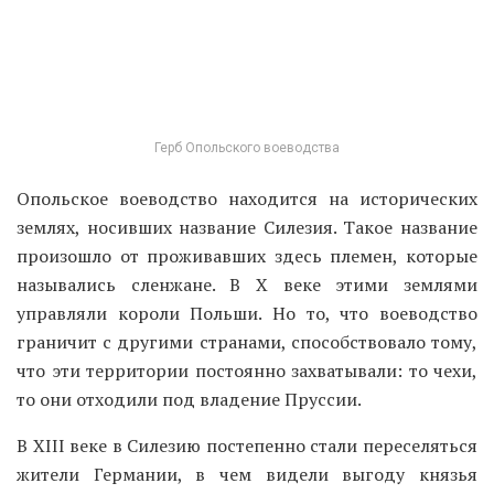
назывались сленжане. В X веке этими землями
управляли короли Польши. Но то, что воеводство
граничит с другими странами, способствовало тому,
что эти территории постоянно захватывали: то чехи,
то они отходили под владение Пруссии.
В XIII веке в Силезию постепенно стали переселяться
жители Германии, в чем видели выгоду князья
Пястовского рода, так как это, по их мнению,
способствовало внедрению новых экономических
стратегий. Как только Силезия попала снова под
власть Чехии, онемечивание региона начало
прогрессировать, так как Чехия входила в состав
Священной Римской империи, где основным языком
был немецкий. В XVIII веке Силезия перешла к
Пруссии, что тоже повлияло на онемечивание этих
земель. В итоге к XX веку эти исторические районы
были германоязычными, но значимость польского