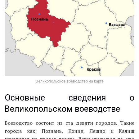
Великопольское воеводство на карте
Основные сведения о
Великопольском воеводстве
Воеводство состоит из ста девяти городов. Такие
города как: Познань, Конин, Лешно и Калиш
находятся на правах повята. Даже учитывая то, что