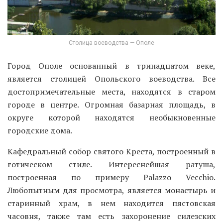
городские дома.
Кафедральный собор святого Креста, построенный в
готическом стиле. Интереснейшая ратуша,
построенная по примеру Palazzo Vecchio.
Любопытным для просмотра, является монастырь и
старинный храм, в нем находится пястовская
часовня, также там есть захоронение силезских
Пястов.
Любой турист может полюбоваться на красивейшую
пястовскую башню, возвышающуюся над городом,
которая была построена еще в тринадцатом веке.
Над рекой Млынувка, стоит застройка, которая и
дает ощущение, будто турист находится в Венеции, а
этот район так и прозвали опольская Венеция. В
городе Ополе проходят популярные фестивали
польской музыки. В городке Берковице, который