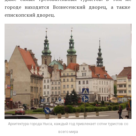
Архитектура города Ныса, каждый год привлекает сотни туристов со
всего мира
Удивительный город Бжег, подарит туристам
множество ярких впечатлений от замка Силезских
Пястов, в стиле ренессанс. Также там находится
интересная галерея из трех этажей, где разместился
музей Пястов, там же проводятся концерты венской
классической музыки. В Ополе-Олесно есть не такие
богатые с первого раза, но очень уютные костелы
семнадцатого века, построенные исключительно из
дерева. Верующим людям интересно будет побывать