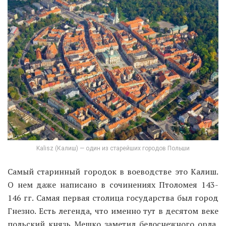
Kalisz (Калиш) — один из старейших городов Польши
Самый старинный городок в воеводстве это Калиш.
О нем даже написано в сочинениях Птоломея 143-
146 гг. Самая первая столица государства был город
Гнезно. Есть легенда, что именно тут в десятом веке
польский князь Мешко заметил белоснежного орла,