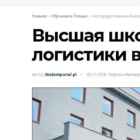
Главная
Обучение в Польше
Негосударственные Высш
Высшая шко
логистики 
автор
Studentportal.pl
05.11.2018
Рубрика
Негос