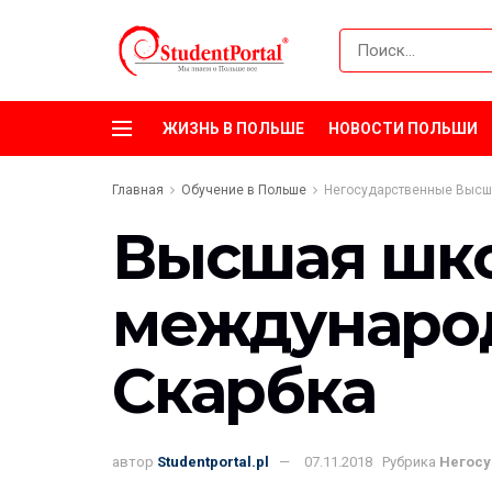
ЖИЗНЬ В ПОЛЬШЕ
НОВОСТИ ПОЛЬШИ
Главная
Обучение в Польше
Негосударственные Высш
Высшая шко
международ
Скарбка
автор
Studentportal.pl
07.11.2018
Рубрика
Негос