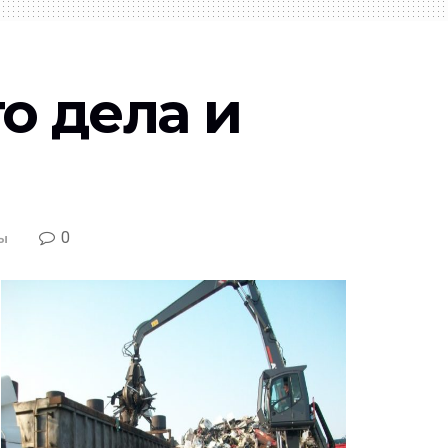
о дела и
0
ы