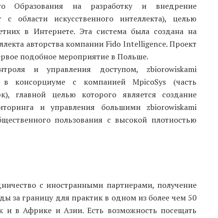
о Образования на разработку и внедрение
т с области искусственного интеллекта), целью
етних в Интернете. Эта система была создана на
лекта авторства компании Fido Intelligence. Проект
 первое подобное мероприятие в Польше.
нтроля и управления доступом, zbiorowiskami
я в консорциуме с компанией MpicoSys (часть
к), главной целью которого является создание
иторинга и управления большими zbiorowiskami
бщественного пользования с высокой плотностью
дничество с иностранными партнерами, получение
ды за границу для практик в одном из более чем 50
ак и в Африке и Азии. Есть возможность посещать