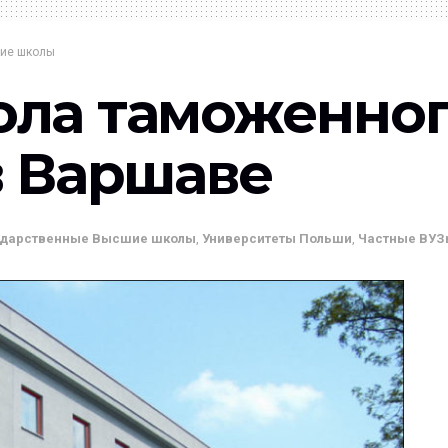
ие школы
ла таможенног
в Варшаве
ударственные Высшие школы
,
Университеты Польши
,
Частные ВУЗ