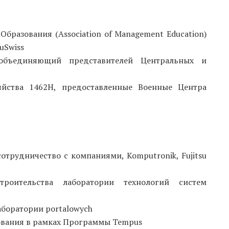
разования (Association of Management Education)
uSwiss
, объединяющий представителей Центральных и
яйства 1462H, предоставленные Военные Центра
рудничество с компаниями, Komputronik, Fujitsu
троительства лаборатории технологий систем
аборатории portalowych
ования в рамках Программы Tempus