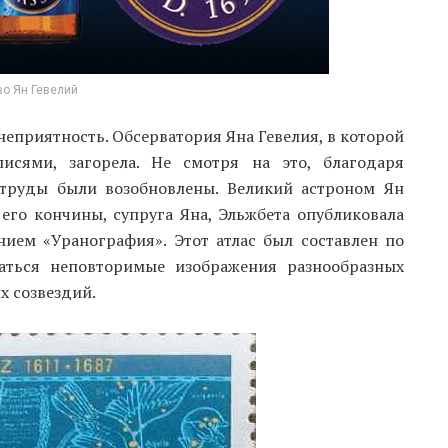
о Ян Гевелий
 неприятность. Обсерватория Яна Гевелия, в которой
исями, загорела. Не смотря на это, благодаря
 труды были возобновлены. Великий астроном Ян
 его кончины, супруга Яна, Эльжбета опубликовала
нием «Уранография». Этот атлас был составлен по
жаться неповторимые изображения разнообразных
ых созвездий.