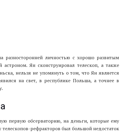
ьма разносторонней личностью с хорошо развитым
й астроном. Ян сконструировал телескоп, а также
ьска, нельзя не упомянуть о том, что Ян является
вился на свет, в республике Польша, а точнее в
у.
ма
мую первую обсерваторию, на деньги, которые ему
я у телескопов-рефракторов был большой недостаток