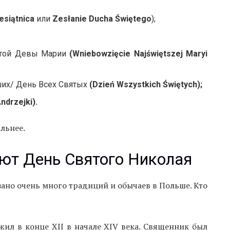
esiątnica
или
Zesłanie Ducha Świętego
);
вятой Девы Марии
(Wniebowzięcie Najświętszej Maryi
ших/ День Всех Святых
(Dzień Wszystkich Świętych);
ndrzejki).
льнее.
ют День Святого Николая
зано очень много традиций и обычаев в Польше. Кто
ил в конце XII в начале XIV века. Священник был