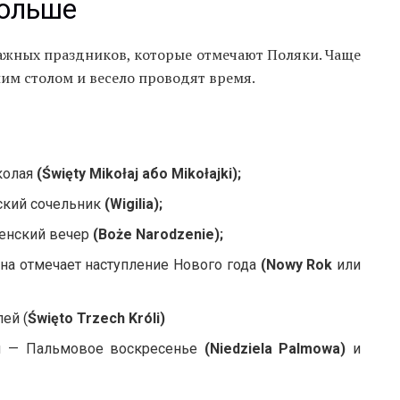
ольше
ажных праздников, которые отмечают Поляки. Чаще
шим столом и весело проводят время.
колая
(Święty Mikołaj або Mikołajki);
ский сочельник
(Wigilia);
венский вечер
(Boże Narodzenie);
рана отмечает наступление Нового года
(Nowy Rok
или
ей (
Święto Trzech Króli)
и — Пальмовое воскресенье
(Niedziela Palmowa)
и