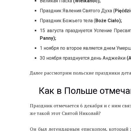
Великая Пасха
(Wiеlkanoc);
Праздник Явления Святого Духа (
Pięćdzi
Праздник Божьего тела (
Boże Ciało);
15 августа празднуется Успение Прес
Panny);
1 ноября по второе является днем Умер
30 ноября празднуется день Анджейки
(A
Далее рассмотрим польские праздники дета
Как в Польше отмеча
Праздник отмечается 6 декабря и с ним свя
же такой этот Святой Николай?
Он был легендарным епископом, который ж