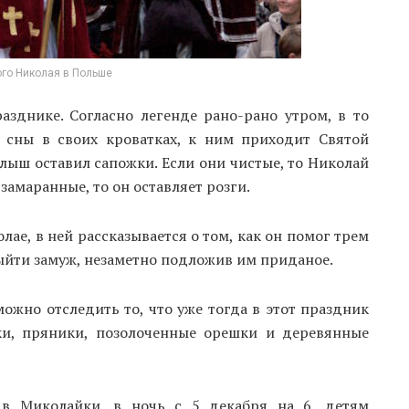
го Николая в Польше
азднике. Согласно легенде рано-рано утром, в то
 сны в своих кроватках, к ним приходит Святой
лыш оставил сапожки. Если они чистые, то Николай
 замаранные, то он оставляет розги.
лае, в ней рассказывается о том, как он помог трем
ыйти замуж, незаметно подложив им приданое.
ожно отследить то, что уже тогда в этот праздник
ки, пряники, позолоченные орешки и деревянные
в Миколайки, в ночь с 5 декабря на 6, детям