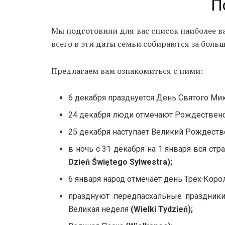
П
Мы подготовили для вас список наиболее в
всего в эти даты семьи собираются за боль
Предлагаем вам ознакомиться с ними:
6 декабря празднуется День Святого Ми
24 декабря люди отмечают Рождествен
25 декабря наступает Великий Рождест
в ночь с 31 декабря на 1 января вся ст
Dzień Świętego Sylwestra);
6 января народ отмечает день Трех Корол
празднуют передпасхальные праздник
Великая неделя
(Wielki Tydzień);