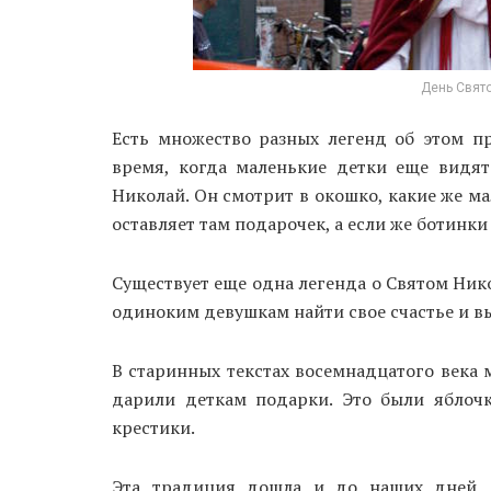
День Свято
Есть множество разных легенд об этом пр
время, когда маленькие детки еще видят
Николай. Он смотрит в окошко, какие же ма
оставляет там подарочек, а если же ботинки
Существует еще одна легенда о Святом Нико
одиноким девушкам найти свое счастье и в
В старинных текстах восемнадцатого века м
дарили деткам подарки. Это были яблоч
крестики.
Эта традиция дошла и до наших дней, 