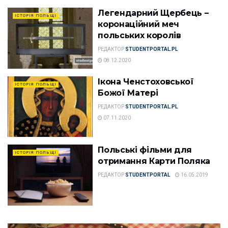
Легендарний Щербець –
ІСТОРІЯ ПОЛЬЩІ
коронаційний меч
польських королів
РЕДАКТОР
STUDENTPORTAL.PL
08.12.2020
Ікона Ченстоховської
ІСТОРІЯ ПОЛЬЩІ
Божої Матері
РЕДАКТОР
STUDENTPORTAL.PL
07.11.2020
Польські фільми для
ІСТОРІЯ ПОЛЬЩІ
отримання Карти Поляка
РЕДАКТОР
STUDENTPORTAL
16.05.2019