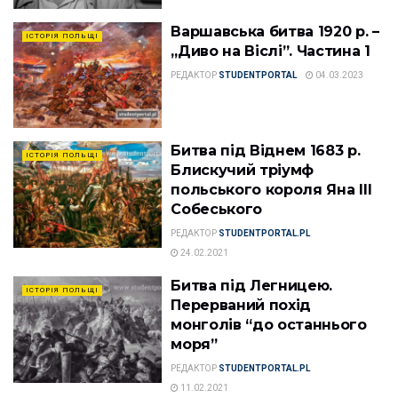
Варшавська битва 1920 р. –
ІСТОРІЯ ПОЛЬЩІ
„Диво на Віслі”. Частина 1
РЕДАКТОР
STUDENTPORTAL
04.03.2023
Битва під Віднем 1683 р.
ІСТОРІЯ ПОЛЬЩІ
Блискучий тріумф
польського короля Яна III
Собеського
РЕДАКТОР
STUDENTPORTAL.PL
24.02.2021
Битва під Легницею.
ІСТОРІЯ ПОЛЬЩІ
Перерваний похід
монголів “до останнього
моря”
РЕДАКТОР
STUDENTPORTAL.PL
11.02.2021