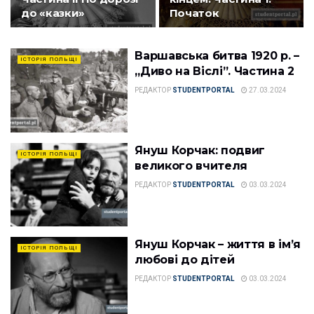
до «казки»
Початок
Варшавська битва 1920 р. –
ІСТОРІЯ ПОЛЬЩІ
„Диво на Віслі”. Частина 2
РЕДАКТОР
STUDENTPORTAL
27.03.2024
Януш Корчак: подвиг
ІСТОРІЯ ПОЛЬЩІ
великого вчителя
РЕДАКТОР
STUDENTPORTAL
03.03.2024
Януш Корчак – життя в ім’я
ІСТОРІЯ ПОЛЬЩІ
любові до дітей
РЕДАКТОР
STUDENTPORTAL
03.03.2024