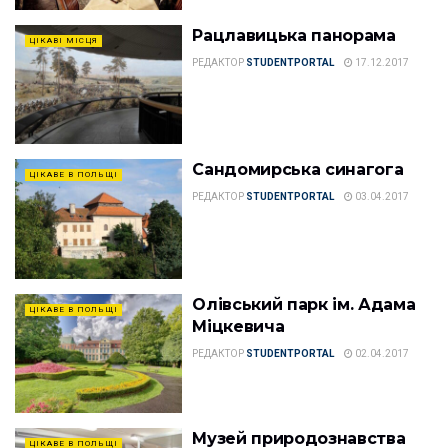
Рацлавицька панорама
ЦІКАВІ МІСЦЯ
РЕДАКТОР
STUDENTPORTAL
17.12.2017
Сандомирська синагога
ЦІКАВЕ В ПОЛЬЩІ
РЕДАКТОР
STUDENTPORTAL
03.04.2017
Олівський парк ім. Адама
ЦІКАВЕ В ПОЛЬЩІ
Міцкевича
РЕДАКТОР
STUDENTPORTAL
02.04.2017
Музей природознавства
ЦІКАВЕ В ПОЛЬЩІ