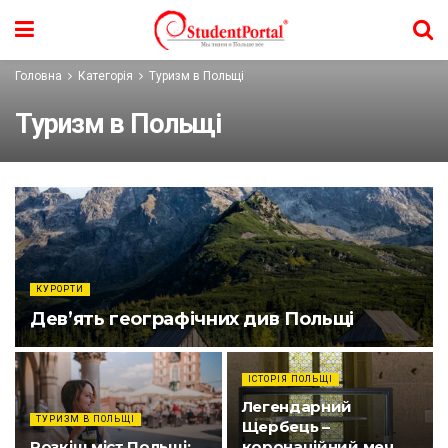
Головна
Категорія
Туризм в Польщі
Туризм в Польщі
КУРОРТИ
Дев’ять географічних див Польщі
ІСТОРІЯ ПОЛЬЩІ
Легендарний
ТУРИЗМ В ПОЛЬЩІ
Щербець –
Розкіш міст Польщі:
коронаційний меч