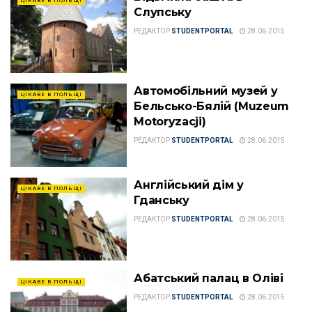
ЦІКАВЕ В ПОЛЬЩІ
Слупську
РЕДАКТОР
STUDENTPORTAL
28.06.2015
Автомобільний музей у
ЦІКАВЕ В ПОЛЬЩІ
Бельсько-Бялій (Muzeum
Motoryzacji)
РЕДАКТОР
STUDENTPORTAL
28.06.2015
Англійський дім у
ЦІКАВЕ В ПОЛЬЩІ
Гданську
РЕДАКТОР
STUDENTPORTAL
28.06.2015
Абатський палац в Оліві
ЦІКАВЕ В ПОЛЬЩІ
РЕДАКТОР
STUDENTPORTAL
28.06.2015