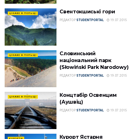
Свентокшиські гори
ЦІКАВЕ В ПОЛЬЩІ
РЕДАКТОР
STUDENTPORTAL
19.07.2015
Словинський
ЦІКАВЕ В ПОЛЬЩІ
національний парк
(Słowiński Park Narodowy)
РЕДАКТОР
STUDENTPORTAL
19.07.2015
Концтабір Освенцим
ЦІКАВЕ В ПОЛЬЩІ
(Аушвіц)
РЕДАКТОР
STUDENTPORTAL
19.07.2015
Курорт Ястарня
КУРОРТИ