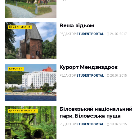
Вежа відьом
ЦІКАВІ МІСЦЯ
РЕДАКТОР
STUDENTPORTAL
24.02.2017
Курорт Мендзиздроє
КУРОРТИ
РЕДАКТОР
STUDENTPORTAL
20.07.2015
Біловезький національний
ЦІКАВЕ В ПОЛЬЩІ
парк, Біловезька пуща
РЕДАКТОР
STUDENTPORTAL
19.07.2015