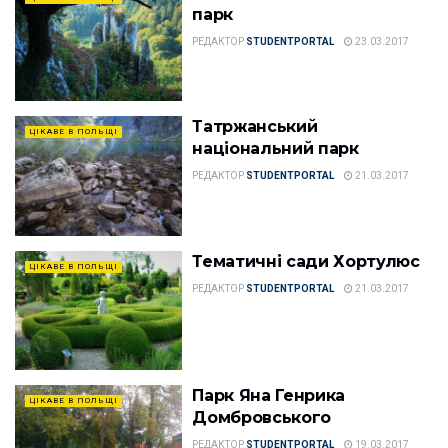
парк
РЕДАКТОР
STUDENTPORTAL
23.03.2017
Татржанський
ЦІКАВЕ В ПОЛЬЩІ
національний парк
РЕДАКТОР
STUDENTPORTAL
21.03.2017
Тематичні сади Хортулюс
ЦІКАВЕ В ПОЛЬЩІ
РЕДАКТОР
STUDENTPORTAL
21.03.2017
Парк Яна Генрика
ЦІКАВЕ В ПОЛЬЩІ
Домбровського
РЕДАКТОР
STUDENTPORTAL
19.03.2017