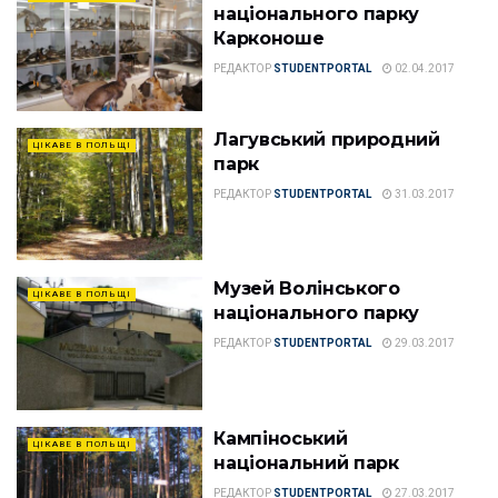
національного парку
Карконоше
РЕДАКТОР
STUDENTPORTAL
02.04.2017
Лагувський природний
ЦІКАВЕ В ПОЛЬЩІ
парк
РЕДАКТОР
STUDENTPORTAL
31.03.2017
Музей Волінського
ЦІКАВЕ В ПОЛЬЩІ
національного парку
РЕДАКТОР
STUDENTPORTAL
29.03.2017
Кампіноський
ЦІКАВЕ В ПОЛЬЩІ
національний парк
РЕДАКТОР
STUDENTPORTAL
27.03.2017