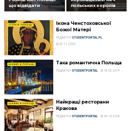
що відвідати
польських королів
Ікона Ченстоховської
ІСТОРІЯ ПОЛЬЩІ
Божої Матері
РЕДАКТОР
STUDENTPORTAL.PL
07.11.2020
Така романтична Польща
ЦІКАВЕ В ПОЛЬЩІ
РЕДАКТОР
STUDENTPORTAL
18.02.2019
Найкращі ресторани
ЦІКАВЕ В ПОЛЬЩІ
Кракова
РЕДАКТОР
STUDENTPORTAL
04.10.2018