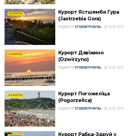
Курорт Ястшембя Гура
КУРОРТИ
(Jastrzebia Gora)
РЕДАКТОР
STUDENTPORTAL
16.07.2015
Курорт Дзвіжино
КУРОРТИ
(Dzwirzyno)
РЕДАКТОР
STUDENTPORTAL
16.07.2015
Курорт Погожеліца
КУРОРТИ
(Pogorzelica)
РЕДАКТОР
STUDENTPORTAL
16.07.2015
Курорт Рабка-Здруй у
КУРОРТИ