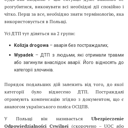
розгубитися, виконувати всі необхідні дії спокійно і
чітко. Перш за все, необхідно знати термінологію, яка
використовується в Польщі.
Усі ДТП тут діляться на 2 групи:
Kolizja drogowa
– аварія без постраждалих;
Wypadek
– ДТП з людьми, які отримали травми
або загинули внаслідок аварії. Його відносять до
категорії злочинів.
Порядок подальших дій залежить від того, до якої
категорії було віднесено ДТП. Постраждалі
отримують компенсацію згідно з документом, що є
аналогом українського поліса ОСЦПВ.
У Польщі він називається
Ubezpieczenie
Odpowiedzialności Cywilnej
(скорочено – UOC або