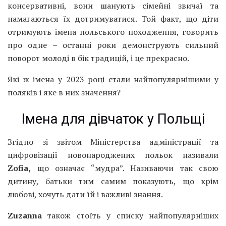
консервативні, вони шанують сімейні звичаї та
намагаються їх дотримуватися. Той факт, що діти
отримують імена польського походження, говорить
про одне – останні роки демонструють сильний
поворот молоді в бік традицій, і це прекрасно.
Які ж імена у 2023 році стали найпопулярнішими у
поляків і яке в них значення?
Імена для дівчаток у Польщі
Згідно зі звітом Міністерства адміністрації та
цифровізації новонароджених польок називали
Zofia,
що означає “мудра”. Називаючи так свою
дитину, батьки тим самим показують, що крім
любові, хочуть дати їй і важливі знання.
Zuzanna
також стоїть у списку найпопулярніших