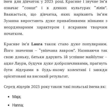
імен для дівчаток у 2023 році. Красиве і звучне ім’я
означає “сонце” і в деяких культурах “лілія”.
Вважається, що дівчатка, яких нарікають ім’ям
Зузанна виростають дуже привабливими жінками з
неординарним характером і яскравим творчим
початком.
Красиве ім’я
Laura
також стало дуже популярним.
Його значення – “увінчана лавром”. Називаючи так
свою доньку, батьки дарують їй успішне майбутнє –
адже Лаури, будучи дуже доброзичливими, прагнуть
бути лідерами в будь-якому колективі і завжди
орієнтовані на високий результат.
Серед лідерів 2023 року також такі польські імена як:
Maja;
Hanna;