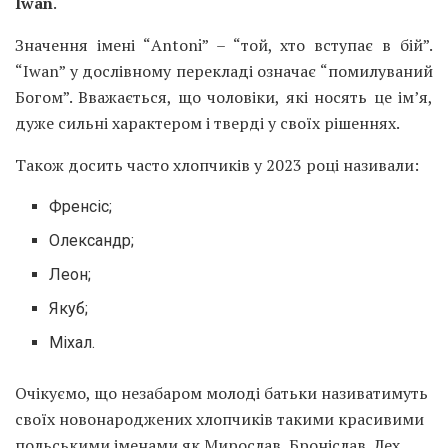
Iwan
.
Значення імені “Antoni” – “той, хто вступає в бій”.
“Iwan” у дослівному перекладі означає “помилуваний
Богом”. Вважається, що чоловіки, які носять це ім’я,
дуже сильні характером і тверді у своїх рішеннях.
Також досить часто хлопчиків у 2023 році називали:
Френсіс;
Олександр;
Леон;
Якуб;
Міхал.
Очікуємо, що незабаром молоді батьки називатимуть
своїх новонароджених хлопчиків такими красивими
польськими іменами як Мирослав, Броніслав, Лех.