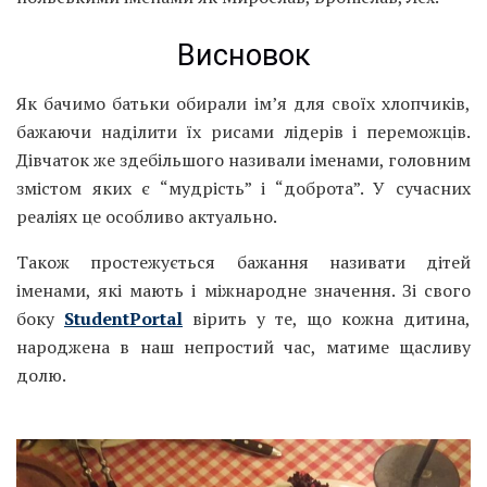
Висновок
Як бачимо батьки обирали ім’я для своїх хлопчиків,
бажаючи наділити їх рисами лідерів і переможців.
Дівчаток же здебільшого називали іменами, головним
змістом яких є “мудрість” і “доброта”. У сучасних
реаліях це особливо актуально.
Також простежується бажання називати дітей
іменами, які мають і міжнародне значення. Зі свого
боку
StudentPortal
вірить у те, що кожна дитина,
народжена в наш непростий час, матиме щасливу
долю.