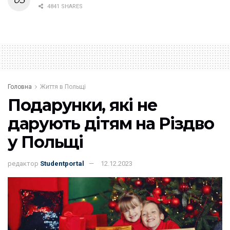
4841 SHARES
Головна
Життя в Польщі
Подарунки, які не
дарують дітям на Різдво
у Польщі
редактор
Studentportal
12.12.2023