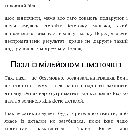
головний біль.
Щоб відпочити, мама або тато ховають подарунок і
після змушені терпіти істерику малюка, який
наполегливо вимагає іграшку назад. Передрікаючи
несприятливий результат, краще не даруйте такий
подарунок дітям друзям у Польщі.
Пазл із мільйоном шматочків
Так, пазл – це, безумовно, розвивальна іграшка. Вона
не створює шуму і нею можна надовго захопити
дитину. Однак варто утриматися від купівлі на Різдво
пазла з великою кількістю деталей.
Інакше батьки змушені будуть ретельно стежити, щоб
якась із деталей не загубилася, поки їхнє чадо
годинами намагається зібрати Ельзу або