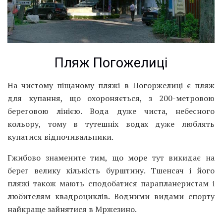
Пляж Погожелиці
На чистому піщаному пляжі в Погоржелиці є пляж
для купання, що охороняється, з 200-метровою
береговою лінією. Вода дуже чиста, небесного
кольору, тому в тутешніх водах дуже люблять
купатися відпочивальники.
Гжибово знамените тим, що море тут викидає на
берег велику кількість бурштину. Тшенсач і його
пляжі також мають сподобатися парапланеристам і
любителям квадроциклів. Водними видами спорту
найкраще зайнятися в Мржезино.