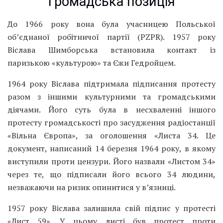
Громадська позиція
До 1966 року вона була учасницею Польської
об’єднаної робітничої партії (PZPR). 1957 року
Віслава Шимборська встановила контакт із
паризькою «культурою» та Єжи Гедройцем.
1964 року Віслава підтримала підписання протесту
разом з іншими культурними та громадськими
діячами. Його суть була в несхваленні іншого
протесту громадськості про засудження радіостанції
«Вільна Європа», за оголошення «Листа 34. Це
документ, написаний 14 березня 1964 року, в якому
виступили проти цензури. Його назвали «Листом 34»
через те, що підписали його всього 34 людини,
незважаючи на ризик опинитися у в’язниці.
1957 року Віслава залишила свій підпис у протесті
«Лист 59». У цьому листі був протест проти