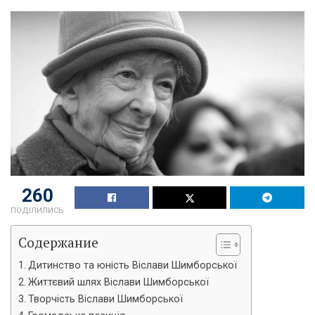
260
ПОДІЛИЛИСЬ
Содержание
Дитинство та юність Віслави Шимборської
Життєвий шлях Віслави Шимборської
Творчість Віслави Шимборської