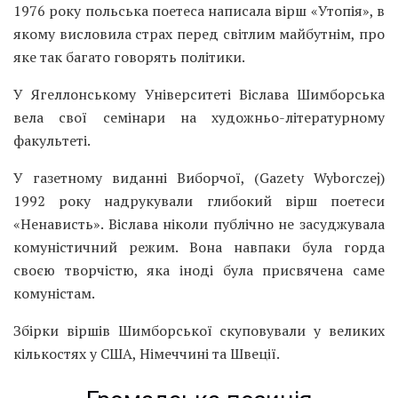
1976 року польська поетеса написала вірш «Утопія», в
якому висловила страх перед світлим майбутнім, про
яке так багато говорять політики.
У Ягеллонському Університеті Віслава Шимборська
вела свої семінари на художньо-літературному
факультеті.
У газетному виданні Виборчої, (Gazety Wyborczej)
1992 року надрукували глибокий вірш поетеси
«Ненависть». Віслава ніколи публічно не засуджувала
комуністичний режим. Вона навпаки була горда
своєю творчістю, яка іноді була присвячена саме
комуністам.
Збірки віршів Шимборської скуповували у великих
кількостях у США, Німеччині та Швеції.