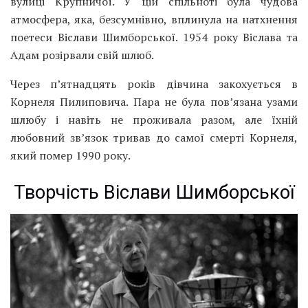
вулиці Крупничої. У цій спільноті була чудова
атмосфера, яка, безсумнівно, вплинула на натхнення
поетеси Віслави Шимборської. 1954 року Віслава та
Адам розірвали свій шлюб.
Через п’ятнадцять років дівчина закохується в
Корнеля Пилиповича. Пара не була пов’язана узами
шлюбу і навіть не проживала разом, але їхній
любовний зв’язок тривав до самої смерті Корнеля,
який помер 1990 року.
Творчість Віслави Шимборської