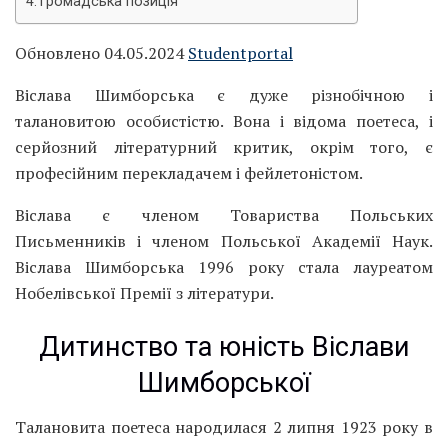
Громадська позиція
Обновлено 04.05.2024
Studentportal
Віслава Шимборська є дуже різнобічною і
талановитою особистістю. Вона і відома поетеса, і
серйозний літературний критик, окрім того, є
професійним перекладачем і фейлетоністом.
Віслава є членом Товариства Польських
Письменників і членом Польської Академії Наук.
Віслава Шимборська 1996 року стала лауреатом
Нобелівської Премії з літератури.
Дитинство та юність Віслави
Шимборської
Талановита поетеса народилася 2 липня 1923 року в