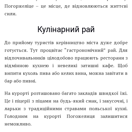
Погоржеліце – це місце, де відновлюються життєві
сили.
Кулінарний рай
До прийому туристів керівництво міста дуже добре
готується. Тут процвітає “гастрономічний” рай. Для
відпочивальників цілодобово працюють ресторани з
відмінною кухнею і невеликі затишні кафе. Щоб
випити кухоль пива або келих вина, можна завітати в
бар або пивні.
На курорті розташовано багато закладів швидкої їжі.
Це і піцерії з піцами на будь-який смак, і закусочні, і
ларьки з традиційними стравами польської кухні.
Голодним на курорті Погожелиця залишитися
неможливо.