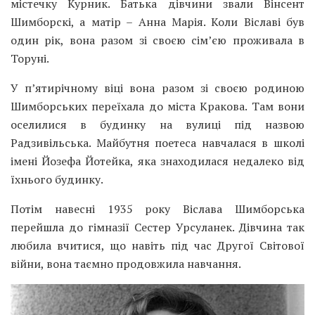
містечку Курник. Батька дівчини звали Вінсент
Шимборскі, а матір – Анна Марія. Коли Віславі був
один рік, вона разом зі своєю сім’єю проживала в
Торуні.
У п’ятирічному віці вона разом зі своєю родиною
Шимборських переїхала до міста Кракова. Там вони
оселилися в будинку на вулиці під назвою
Радзивільська. Майбутня поетеса навчалася в школі
імені Йозефа Йотейка, яка знаходилася недалеко від
їхнього будинку.
Потім навесні 1935 року Віслава Шимборська
перейшла до гімназії Сестер Урсуланек. Дівчина так
любила вчитися, що навіть під час Другої Світової
війни, вона таємно продовжила навчання.