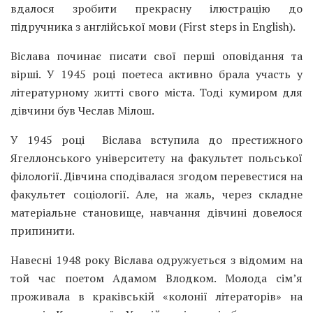
вдалося зробити прекрасну ілюстрацію до
підручника з англійської мови (First steps in English).
Віслава починає писати свої перші оповідання та
вірші. У 1945 році поетеса активно брала участь у
літературному житті свого міста. Тоді кумиром для
дівчини був Чеслав Мілош.
У 1945 році Віслава вступила до престижного
Ягеллонського університету на факультет польської
філології. Дівчина сподівалася згодом перевестися на
факультет соціології. Але, на жаль, через складне
матеріальне становище, навчання дівчині довелося
припинити.
Навесні 1948 року Віслава одружується з відомим на
той час поетом Адамом Влодком. Молода сім’я
проживала в краківській «колонії літераторів» на