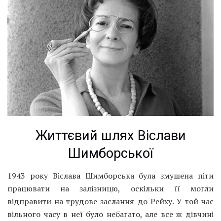
Життєвий шлях Віслави
Шимборської
1943 року Віслава Шимборська була змушена піти
працювати на залізницю, оскільки її могли
відправити на трудове заслання до Рейху. У той час
вільного часу в неї було небагато, але все ж дівчині