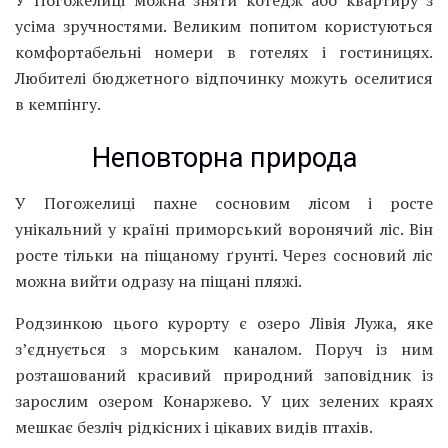
У Погожелиці можна зняти котедж або квартиру з
усіма зручностями. Великим попитом користуються
комфортабельні номери в готелях і гостиницях.
Любителі бюджетного відпочинку можуть оселитися
в кемпінгу.
Неповторна природа
У Погожелиці пахне сосновим лісом і росте
унікальний у країні приморський воронячий ліс. Він
росте тільки на піщаному ґрунті. Через сосновий ліс
можна вийти одразу на піщані пляжі.
Родзинкою цього курорту є озеро Лівія Лужа, яке
з’єднується з морським каналом. Поруч із ним
розташований красивий природний заповідник із
зарослим озером Конаржево. У цих зелених краях
мешкає безліч рідкісних і цікавих видів птахів.