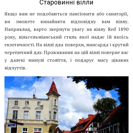
Старовинні вілли
Якщо вам не подобаються пансіонати або санаторії,
ви зможете винайняти відповідну вам віллу.
Наприклад, варто звернути увагу на віллу Red 1890
року, вільгельміанський стиль якої надає їй якоїсь
екзотичності. На віллі два поверхи, мансарда і крутий
черепичний дах. Проживання на цій віллі поверне вас
у далекі минулі століття, і подарує масу цікавих
відчуттів.