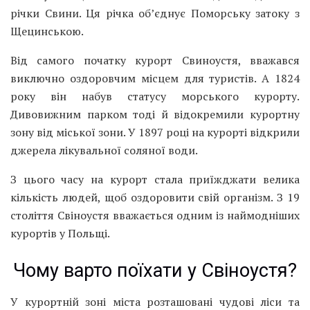
річки Свини. Ця річка об’єднує Поморську затоку з
Щецинською.
Від самого початку курорт Свиноустя, вважався
виключно оздоровчим місцем для туристів. А 1824
року він набув статусу морського курорту.
Дивовижним парком тоді й відокремили курортну
зону від міської зони. У 1897 році на курорті відкрили
джерела лікувальної соляної води.
З цього часу на курорт стала приїжджати велика
кількість людей, щоб оздоровити свій організм. З 19
століття Свіноустя вважається одним із наймодніших
курортів у Польщі.
Чому варто поїхати у Свіноустя?
У курортній зоні міста розташовані чудові ліси та