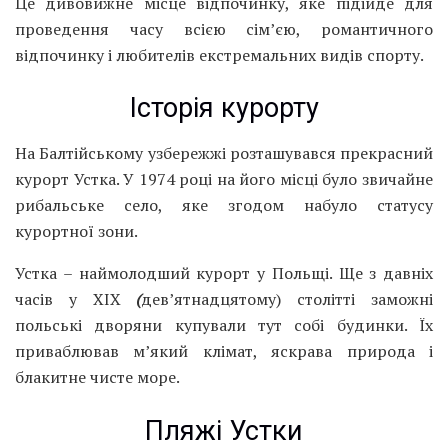
Це дивовижне місце відпочинку, яке підійде для
проведення часу всією сім’єю, романтичного
відпочинку і любителів екстремальних видів спорту.
Історія курорту
На Балтійському узбережжі розташувався прекрасний
курорт Устка. У 1974 році на його місці було звичайне
рибальське село, яке згодом набуло статусу
курортної зони.
Устка – наймолодший курорт у Польщі. Ще з давніх
часів у ХІХ
(
дев’ятнадцятому) столітті заможні
польські дворяни купували тут собі будинки. Їх
приваблював м’який клімат, яскрава природа і
блакитне чисте море.
Пляжі Устки