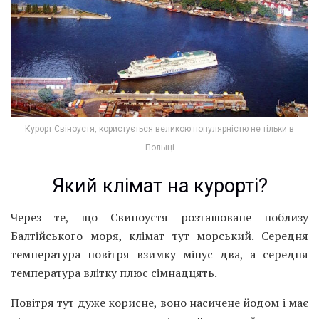
Курорт Свіноустя, користується великою популярністю не тільки в
Польщі
Який клімат на курорті?
Через те, що Свиноустя розташоване поблизу
Балтійського моря, клімат тут морський. Середня
температура повітря взимку мінус два, а середня
температура влітку плюс сімнадцять.
Повітря тут дуже корисне, воно насичене йодом і має