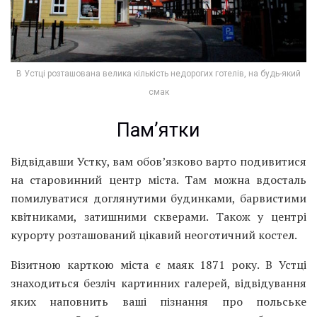
В Устці розташована велика кількість недорогих готелів, на будь-який
смак
Пам’ятки
Відвідавши Устку, вам обов’язково варто подивитися
на старовинний центр міста. Там можна вдосталь
помилуватися доглянутими будинками, барвистими
квітниками, затишними скверами. Також у центрі
курорту розташований цікавий неоготичний костел.
Візитною карткою міста є маяк 1871 року. В Устці
знаходиться безліч картинних галерей, відвідування
яких наповнить ваші пізнання про польське