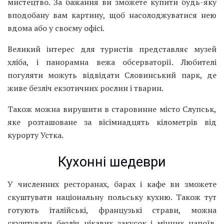
мистецтво. За бажання ви зможете купити будь-яку
вподобану вам картину, щоб насолоджуватися нею
вдома або у своєму офісі.
Великий інтерес для туристів представляє музей
хліба, і панорамна вежа обсерваторії. Любителі
погуляти можуть відвідати Словинський парк, де
живе безліч екзотичних рослин і тварин.
Також можна вирушити в старовинне місто Слупськ,
яке розташоване за вісімнадцять кілометрів від
курорту Устка.
Кухонні шедеври
У численних ресторанах, барах і кафе ви зможете
скуштувати національну польську кухню. Також тут
готують італійські, французькі страви, можна
скуштувати безліч цікавих закусок і міцних напоїв.