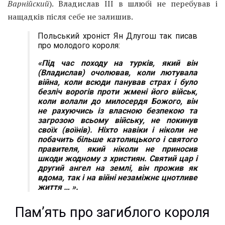
Варнійский
). Владислав III в шлюбі не перебував і
нащадків після себе не залишив.
Польський хроніст Ян Длугош так писав
про молодого короля:
«Під час походу на турків, який він
(Владислав) очолював, коли лютувала
війна, коли всюди панував страх і було
безліч ворогів проти жмені його військ,
коли волали до милосердя Божого, він
не рахуючись із власною безпекою та
загрозою всьому війську, не покинув
своїх (воїнів). Ніхто навіки і ніколи не
побачить більше католицького і святого
правителя, який ніколи не приносив
шкоди жодному з християн. Святий цар і
другий ангел на землі, він прожив як
вдома, так і на війні незаміжнє цнотливе
життя … ».
Пам’ять про загиблого короля