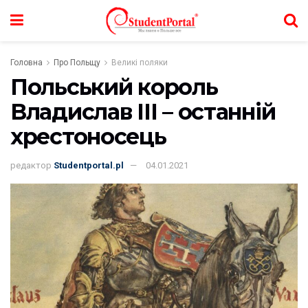
Головна
Про Польщу
Великі поляки
Польський король
Владислав III – останній
хрестоносець
редактор
Studentportal.pl
04.01.2021