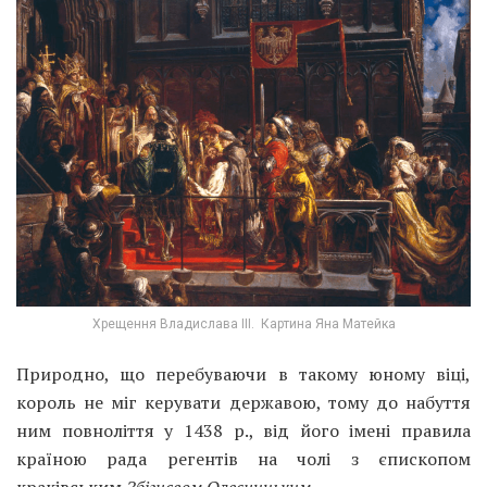
Хрещення Владислава III. Картина Яна Матейка
Природно, що перебуваючи в такому юному віці,
король не міг керувати державою, тому до набуття
ним повноліття у 1438 р., від його імені правила
країною рада регентів на чолі з єпископом
краківським
Збігнєвом Олесницьки
м
.