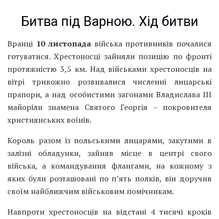
Битва під Варною. Хід битви
Вранці
10 листопада
війська противників почалися
готуватися. Хрестоносці зайняли позицію по фронті
протяжністю 3,5 км. Над військами хрестоносців на
вітрі тривожно розвивалися численні лицарські
прапори, а над особистими загонами Владислава III
майоріли знамена Святого Георгія – покровителя
християнських воїнів.
Король разом із польськими лицарями, закутими в
залізні обладунки, зайняв місце в центрі свого
війська, а командування флангами, на кожному з
яких були розташовані по п’ять полків, він доручив
своїм найближчим військовим помічникам.
Навпроти хрестоносців на відстані 4 тисячі кроків