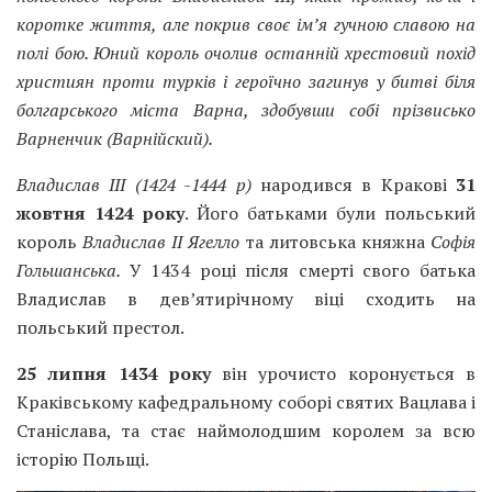
коротке життя, але покрив своє ім’я гучною славою на
полі бою. Юний король очолив останній хрестовий похід
християн проти турків і героїчно загинув у битві біля
болгарського міста Варна, здобувши собі прізвисько
Варненчик (Варнійский).
Владислав III (1424 -1444 р)
народився в Кракові
31
жовтня 1424 року
. Його батьками були польський
король
Владислав II Ягелло
та литовська княжна
Софія
Гольшанськ
а
.
У 1434 році після смерті свого батька
Владислав в дев’ятирічному віці сходить на
польський престол.
25 липня 1434 року
він урочисто коронується в
Краківському кафедральному соборі святих Вацлава і
Станіслава, та стає наймолодшим королем за всю
історію Польщі.