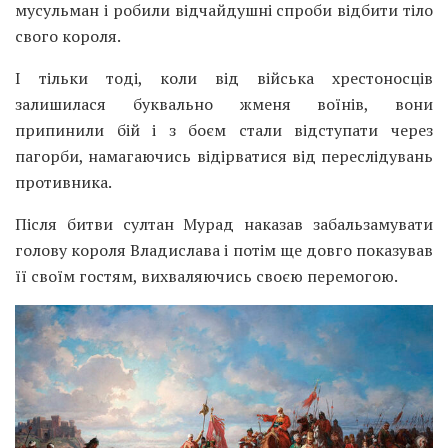
мусульман і робили відчайдушні спроби відбити тіло
свого короля.
І тільки тоді, коли від війська хрестоносців
залишилася буквально жменя воїнів, вони
припинили бій і з боєм стали відступати через
пагорби, намагаючись відірватися від переслідувань
противника.
Після битви султан Мурад наказав забальзамувати
голову короля Владислава і потім ще довго показував
її своїм гостям, вихваляючись своєю перемогою.