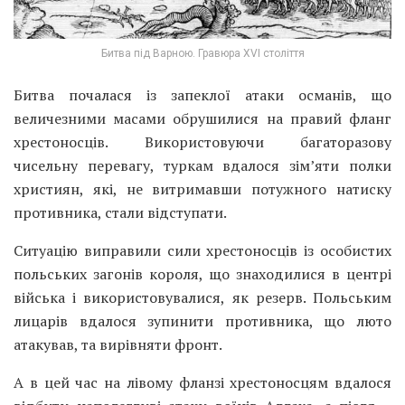
Битва під Варною. Гравюра XVI століття
Битва почалася із запеклої атаки османів, що
величезними масами обрушилися на правий фланг
хрестоносців. Використовуючи багаторазову
чисельну перевагу, туркам вдалося зім’яти полки
християн, які, не витримавши потужного натиску
противника, стали відступати.
Ситуацію виправили сили хрестоносців із особистих
польських загонів короля, що знаходилися в центрі
війська і використовувалися, як резерв. Польським
лицарів вдалося зупинити противника, що люто
атакував, та вирівняти фронт.
А в цей час на лівому фланзі хрестоносцям вдалося