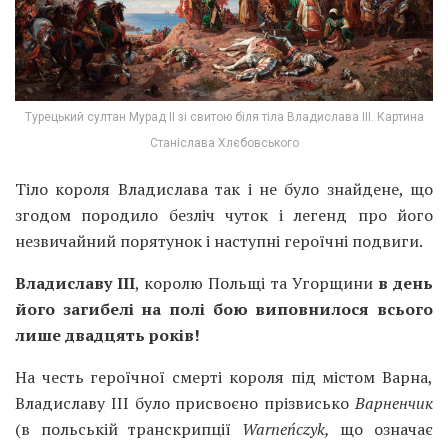
Турецький султан Мурад II зі свитою біля тіла Владислава III. Картина
Станіслава Хлєбовського
Тіло короля Владислава так і не було знайдене, що
згодом породило безліч чуток і легенд про його
незвичайний порятунок і наступні героїчні подвиги.
Владиславу III
, королю Польщі та Угорщини
в день
його загибелі на полі бою виповнилося всього
лише двадцять років!
На честь героїчної смерті короля під містом Варна,
Владиславу III було присвоєно прізвисько
Варненчик
(в польській транскрипції
Warneńczyk,
що означає