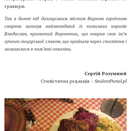
гравюри.
Так в битві під болгарським містом Варною героїчною
смертю загинув наймолодший із польських королів
Владислав, прозваний Варненчик, що покрив своє ім’я
гучного лицарської славою, що пройшла через століття і
залишилася в пам’яті поколінь.
Сергій Розумний
Стилістична редакція
–
StudentPortal
.
pl