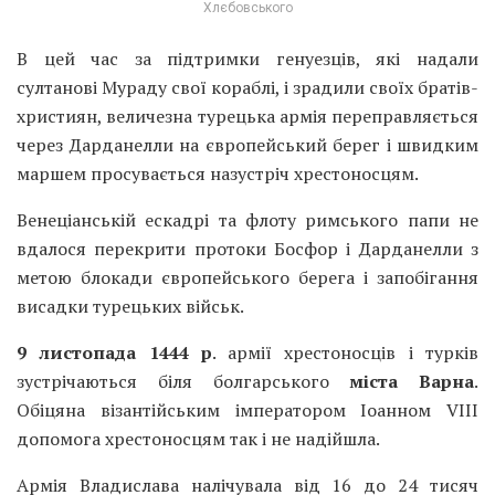
Хлєбовського
В цей час за підтримки генуезців, які надали
султанові Мураду свої кораблі, і зрадили своїх братів-
християн, величезна турецька армія переправляється
через Дарданелли на європейський берег і швидким
маршем просувається назустріч хрестоносцям.
Венеціанській ескадрі та флоту римського папи не
вдалося перекрити протоки Босфор і Дарданелли з
метою блокади європейського берега і запобігання
висадки турецьких військ.
9 листопада 1444 р
. армії хрестоносців і турків
зустрічаються біля болгарського
міста Варна
.
Обіцяна візантійським імператором Іоанном VIII
допомога хрестоносцям так і не надійшла.
Армія Владислава налічувала від 16 до 24 тисяч