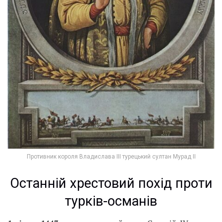
Противник короля Владислава III турецький султан Мурад II
Останній хрестовий похід проти
турків-османів