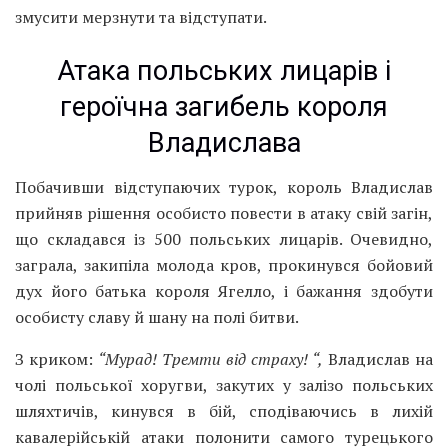
змусити мерзнути та відступати.
Атака польських лицарів і
героїчна загибель короля
Владислава
Побачивши відступаючих турок, король Владислав
прийняв рішення особисто повести в атаку свій загін,
що складався із 500 польських лицарів. Очевидно,
заграла, закипіла молода кров, прокинувся бойовий
дух його батька короля Ягелло, і бажання здобути
особисту славу й шану на полі битви.
З криком:
“Мурад! Тремти від страху! “,
Владислав на
чолі польської хоругви, закутих у залізо польських
шляхтичів, кинувся в бій, сподіваючись в лихій
кавалерійській атаки полонити самого турецького