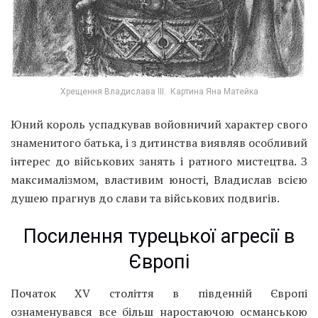
Хрещення Владислава III. Картина Яна Матейка
Юний король успадкував войовничий характер свого
знаменитого батька, і з дитинства виявляв особливий
інтерес до військових занять і ратного мистецтва. З
максималізмом, властивим юності, Владислав всією
душею прагнув до слави та військових подвигів.
Посилення турецької агресії в
Європі
Початок XV століття в південній Європі
ознаменувався все більш наростаючою османською