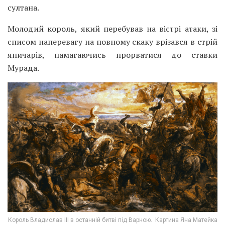
султана.
Молодий король, який перебував на вістрі атаки, зі
списом наперевагу на повному скаку врізався в стрій
яничарів, намагаючись прорватися до ставки
Мурада.
Король Владислав III в останній битві під Варною. Картина Яна Матейка