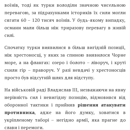
воїнів, тоді як турки володіли значною чисельною
перевагою, за підрахунками істориків їх сили могли
сягати 60 – 120 тисяч воїнів. У будь-якому випадку,
османи мали більш ніж триразову перевагу в живій
силі.
Спочатку турки виявилися в більш вигідній позиції,
ніж хрестоносці, у яких за спиною виявилося Чорне
море, а на флангах: озеро і болото – ліворуч, і круті
схили гір – праворуч. У разі невдачі у хрестоносців
просто був відсутній шлях для відступу.
На військовій раді Владислав III, незважаючи на явну
нерівність сил і невигідну позицію, відмовився від
оборонної тактики і прийняв
рішення атакувати
противника
, адже на його думку, ховатися в
укріпленому таборі – негідно армії, яка прагне до
слави і перемоги.