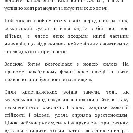
відбити наполегливі атаки воїнів Аллаха, а після –
успішно контратакувати і змусити їх до втечі.
Побачивши панічну втечу своїх передових загонів,
османський султан в гніві кидає в бій свої нові
війська, в число яких входили елітні частини
яничарів, що відрізнялися неймовірним фанатизмом
і нелюдською жорстокістю.
Запекла битва розгорілася з новою силою. На
правому ослабленому фланзі хрестоносців з п’яти
полків чотири були повністю знищені.
Сили християнських воїнів танули, тоді, як
мусульмани продовжували наполегливо йти в атаку
нескінченними хвилями. І знову, завдяки залізній
стійкості і відвазі, удача сприяла хрестоносцям.
Ціною неймовірних зусиль і напруги сил, християнам
вдалося знищити лютий натиск шалених яничар і