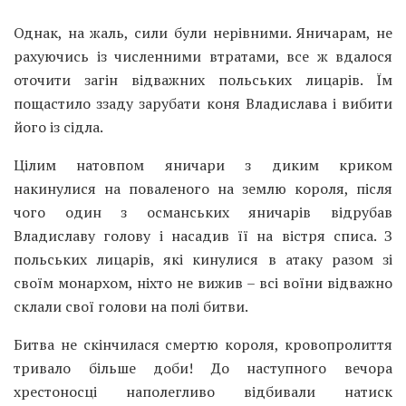
Однак, на жаль, сили були нерівними. Яничарам, не
рахуючись із численними втратами, все ж вдалося
оточити загін відважних польських лицарів. Їм
пощастило ззаду зарубати коня Владислава і вибити
його із сідла.
Цілим натовпом яничари з диким криком
накинулися на поваленого на землю короля, після
чого один з османських яничарів відрубав
Владиславу голову і насадив її на вістря списа. З
польських лицарів, які кинулися в атаку разом зі
своїм монархом, ніхто не вижив – всі воїни відважно
склали свої голови на полі битви.
Битва не скінчилася смертю короля, кровопролиття
тривало більше доби! До наступного вечора
хрестоносці наполегливо відбивали натиск