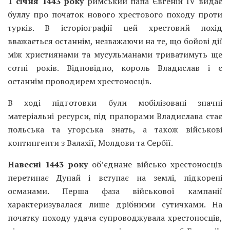
1 січня 1443 року
римський папа Євгеній IV видає
буллу про початок нового хрестового походу проти
турків. В історіографії цей хрестовий похід
вважається останнім, незважаючи на те, що бойові дії
між християнами та мусульманами триватимуть ще
сотні років. Відповідно, король Владислав і є
останнім проводирем хрестоносців.
В ході підготовки були мобілізовані значні
матеріальні ресурси, під прапорами Владислава стає
польська та угорська знать, а також військові
контингенти з Валахії, Молдови та Сербії.
Навесні 1443 року
об’єднане військо хрестоносців
перетинає Дунай і вступає на землі, підкорені
османами. Перша фаза військової кампанії
характеризувалася лише дрібними сутичками. На
початку походу удача супроводжувала хрестоносців,