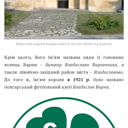
Мавзолей короля Владислава III на полі битви під Варною
Крім цього, його ім’ям названа одна із головних
вулиць Варни –
Бульвар Владислава Варненчика
, а
також північно-західний район міста –
Владиславово
.
До того ж, ім’ям короля
в 1921 р.
було названо
болгарський футбольний клуб
Владислав Варна.