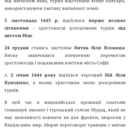
під натиском яких, турки відступали вглиб Болгарії,
використовуючи тактику випаленої землі.
3 листопада 1443 р
. відбулося
перше велике
зіткнення
– хрестоносці розгромили турків
під
містом Ніш
.
24 грудня
сталась наступна
битва біля Яловаца
.
Битва закінчилася впевненою перемогою
хрестоносців і подальшим взяттям міста Софії.
А
2 січня 1444 року
відбувся черговий
бій біля
Куновице
, в якому християни знову розгромили
турків.
В цей час в малоазійської провінції Анатолія
спалахнув заколот і турецький султан Мурад, який не
має можливості воювати на два фронти, запросив у
Владислава мир. Мирні переговори тривали з квітня