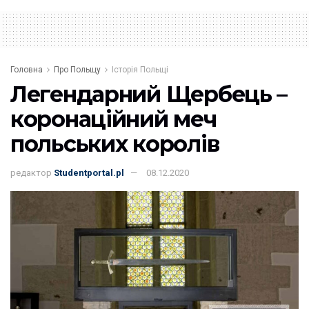
Головна
Про Польщу
Історія Польщі
Легендарний Щербець –
коронаційний меч
польських королів
редактор
Studentportal.pl
08.12.2020