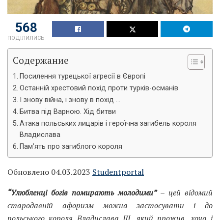
568
ПОДІЛИЛИСЬ
Содержание
Посилення турецької агресії в Європі
Останній хрестовий похід проти турків-османів
І знову війна, і знову в похід …
Битва під Варною. Хід битви
Атака польських лицарів і героїчна загибель короля
Владислава
Пам’ять про загиблого короля
Обновлено 04.03.2023
Studentportal
“Улюбленці богів помирають молодими”
– цей відомий
стародавній афоризм можна застосувати і до
польського короля Владислава III, який прожив, хоча і