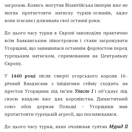
загрозою. Колись могутня Візантійська імперія вже не
могла протистояти натиску турків-османів, адже
вона згасала і доживала свої останні роки.
До цього часу турки в Європі заволоділи практично
всім Балканським півостровом і стали загрожувати
Угорщині, що залишилася останнім форпостом перед
турецьким натиском, спрямованим на Центральну
Європу.
У
1440 році
після смерті угорського короля 16-
річний Владислав з ініціативи сейму сходить на
престол Угорщини під ім’ям
Уласло I
і об’єднує під
своєю владою вже два королівства. Династичний
союз обох держав Польщі – Угорщини мав
протистояти турецькій агресії, що посилювалася.
До цього часу турки, яких очолював султан
Мурад II