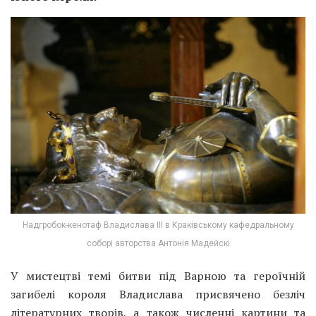
Надгробок-кенотаф Владислава III в Краківському кафедральному
соборі авторства Антонія Мадейскі
У мистецтві темі битви під Варною та героїчній
загибелі короля Владислава присвячено безліч
літературних творів, а також численні картини та