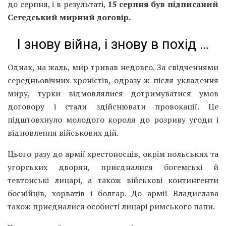
до серпня, і в результаті,
15 серпня був підписаний
Сегедський мирний договір.
І знову війна, і знову в похід …
Однак, на жаль, мир тривав недовго. За свідченнями
середньовічних хроністів, одразу ж після укладення
миру, турки відмовлялися дотримуватися умов
договору і стали здійснювати провокації. Це
підштовхнуло молодого короля до розриву угоди і
відновлення військових дій.
Цього разу до армії хрестоносців, окрім польських та
угорських дворян, приєдналися богемські й
тевтонські лицарі, а також військові контингенти
боснійців, хорватів і болгар. До армії Владислава
також приєдналися особисті лицарі римського папи.