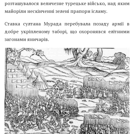
розташувалося величезне турецьке військо, над яким
майоріли нескінченні зелені прапори ісламу.
Ставка султана Мурада перебувала позаду армії в
добре укріпленому таборі, що охоронявся елітними
загонами яничарів.