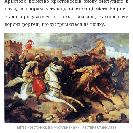
Христове воїнство хрестоносців знову виступило в
похід, в напрямку турецької столиці міста Едірне і
стало просуватися на схід Болгарії, захоплюючи
ворожі фортеці, що зустрічаються на шляху.
Битва хрестоносців з мусульманами. Картина Станіслава