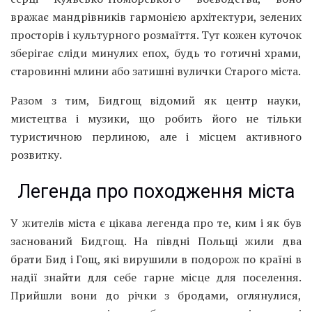
вражає мандрівників гармонією архітектури, зелених
просторів і культурного розмаїття. Тут кожен куточок
зберігає сліди минулих епох, будь то готичні храми,
старовинні млини або затишні вулички Старого міста.
Разом з тим, Бидгощ відомий як центр науки,
мистецтва і музики, що робить його не тільки
туристичною перлиною, але і місцем активного
розвитку.
Легенда про походження міста
У жителів міста є цікава легенда про те, ким і як був
заснований Бидгощ. На півдні Польщі жили два
брати Бид і Гощ, які вирушили в подорож по країні в
надії знайти для себе гарне місце для поселення.
Прийшли вони до річки з бродами, оглянулися,