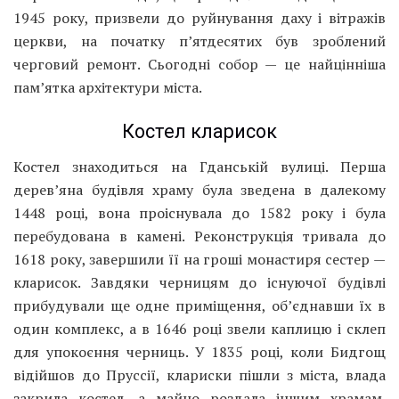
1945 року, призвели до руйнування даху і вітражів
церкви, на початку п’ятдесятих був зроблений
черговий ремонт. Сьогодні собор — це найцінніша
пам’ятка архітектури міста.
Костел кларисок
Костел знаходиться на Гданській вулиці. Перша
дерев’яна будівля храму була зведена в далекому
1448 році, вона проіснувала до 1582 року і була
перебудована в камені. Реконструкція тривала до
1618 року, завершили її на гроші монастиря сестер —
кларисок. Завдяки черницям до існуючої будівлі
прибудували ще одне приміщення, об’єднавши їх в
один комплекс, а в 1646 році звели каплицю і склеп
для упокоєння черниць. У 1835 році, коли Бидгощ
відійшов до Пруссії, клариски пішли з міста, влада
закрила костел, а майно роздала іншим храмам.