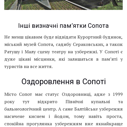
Інші визначні пам’ятки Сопота
Не менш цікавим буде відвідати Курортний будинок,
міський музей Сопота, садибу Сераковських, а також
Ратушу і Малу сцену театру на узбережжі. У Сопоті є
дуже цікаві місцинки, які залишаться в пам’яті у
туристів на все життя.
Оздоровлення в Сопоті
Місто Сопот має статус Оздоровниці, адже з 1999
року тут відкрито Північні купальні та
бальнеологічний центр. А саме Балтійське узбережжя
насичене киснем і йодом, тому навіть проста,
спокійна прогулянка узбережжям вже якнайкраще