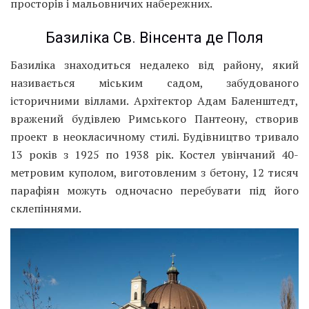
просторів і мальовничих набережних.
Базиліка Св. Вінсента де Поля
Базиліка знаходиться недалеко від району, який
називається міським садом, забудованого
історичними віллами. Архітектор Адам Баленштедт,
вражений будівлею Римського Пантеону, створив
проект в неокласичному стилі. Будівництво тривало
13 років з 1925 по 1938 рік. Костел увінчаний 40-
метровим куполом, виготовленим з бетону, 12 тисяч
парафіян можуть одночасно перебувати під його
склепіннями.