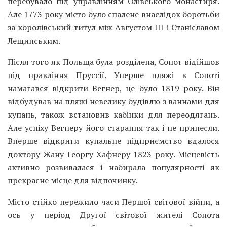
перебувало під управлінням Олівського монастиря.
Але 1773 року місто було спалене внаслідок боротьби
за королівський титул між Августом III і Станіславом
Лещинським.
Після того як Польща була розділена, Сопот відійшов
під правління Пруссії. Уперше пляжі в Сопоті
намагався відкрити Вегнер, це було 1819 року. Він
відбудував на пляжі невелику будівлю з ваннами для
купань, також встановив кабінки для переодягань.
Але успіху Вегнеру його старання так і не принесли.
Вперше відкрити купальне підприємство вдалося
доктору Жану Георгу Хафнеру 1823 року. Місцевість
активно розвивалася і набирала популярності як
прекрасне місце для відпочинку.
Місто стійко пережило часи Першої світової війни, а
ось у період Другої світової жителі Сопота