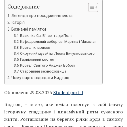
Содержание
Легенда про походження міста
Історія
Визначні пам’ятки
Базиліка Св. Вінсента де Поля
Кафедральний собор св. Мартіна і Миколая
Костел кларисок
Окружний музей ім. Леона Вичулковського
Гарнізонний костел
Костел Святого Анджея Боболі
Старовинні зерносховища
Чому варто відвідати Бидгощ
Обновлено 29.08.2025
Studentportal
Бидгощ – місто, яке вміло поєднує в собі багату
історичну спадщину і динамічний ритм сучасного
життя. Розташоване на берегах річки Брда в самому
серці Куявсько-Поморського воєводства, воно