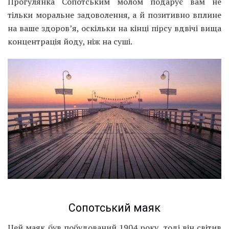
Прогулянка Сопотським молом подарує вам не
тільки моральне задоволення, а й позитивно вплине
на ваше здоров’я, оскільки на кінці пірсу вдвічі вища
концентрація йоду, ніж на суші.
Сопотський маяк
Цей маяк був побудований 1904 року, тоді він світив