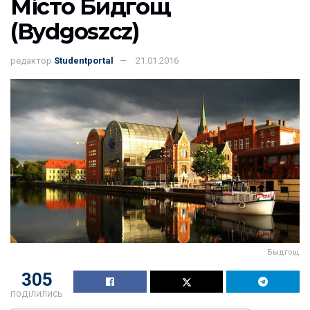
Місто Бидгощ
(Bydgoszcz)
редактор
Studentportal
21.01.2016
Быдгощ
305
ПОДІЛИЛИСЬ