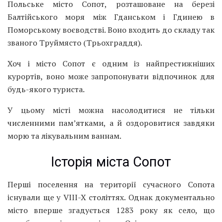
Польське місто Сопот, розташоване на березі
Балтійського моря між Гданськом і Гдинею в
Поморському воєводстві. Воно входить до складу так
званого Труймясто (Трьохграддя).
Хоч і місто Сопот є одним із найпрестижніших
курортів, воно може запропонувати відпочинок для
будь-якого туриста.
У цьому місті можна насолодитися не тільки
численними пам’ятками, а й оздоровитися завдяки
морю та лікувальним ваннам.
Історія міста Сопот
Перші поселення на території сучасного Сопота
існували ще у VIII-X століттях. Однак документально
місто вперше згадується 1283 року як село, що