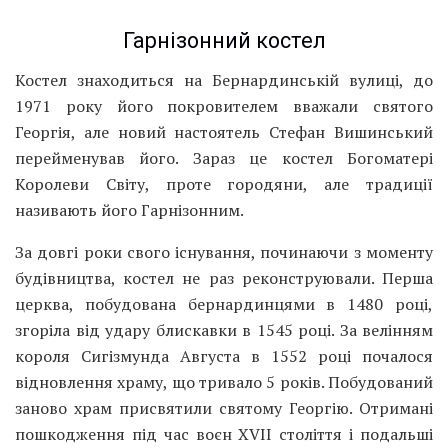
Гарнізонний костел
Костел знаходиться на Бернардинській вулиці, до
1971 року його покровителем вважали святого
Георгія, але новий настоятель Стефан Вишинський
перейменував його. Зараз це костел Богоматері
Королеви Світу, проте городяни, але традиції
називають його Гарнізонним.
За довгі роки свого існування, починаючи з моменту
будівництва, костел не раз реконструювали. Перша
церква, побудована бернардинцями в 1480 році,
згоріла від удару блискавки в 1545 році. За велінням
короля Сигізмунда Августа в 1552 році почалося
відновлення храму, що тривало 5 років. Побудований
заново храм присвятили святому Георгію. Отримані
пошкодження під час воєн XVII століття і подальші