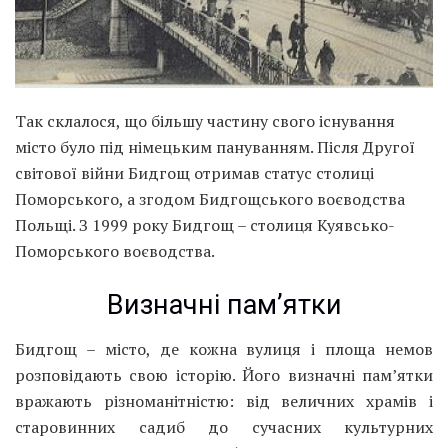
Так склалося, що більшу частину свого існування
місто було під німецьким пануванням. Після Другої
світової війни Бидгощ отримав статус столиці
Поморського, а згодом Бидгощського воєводства
Польщі. З 1999 року Бидгощ – столиця Куявсько-
Поморського воєводства.
Визначні пам’ятки
Бидгощ – місто, де кожна вулиця і площа немов
розповідають свою історію. Його визначні пам’ятки
вражають різноманітністю: від величних храмів і
старовинних садиб до сучасних культурних