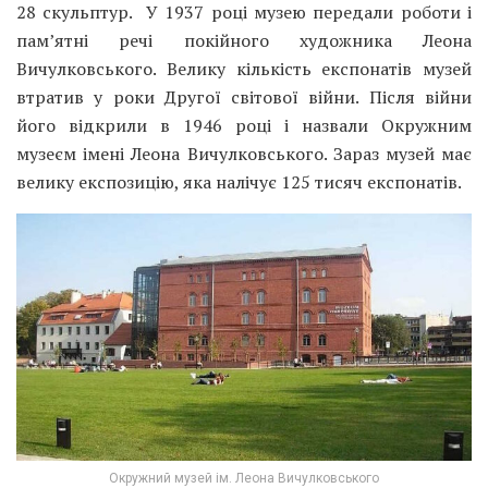
28 скульптур. У 1937 році музею передали роботи і
пам’ятні речі покійного художника Леона
Вичулковського. Велику кількість експонатів музей
втратив у роки Другої світової війни. Після війни
його відкрили в 1946 році і назвали Окружним
музеєм імені Леона Вичулковського. Зараз музей має
велику експозицію, яка налічує 125 тисяч експонатів.
Окружний музей ім. Леона Вичулковського