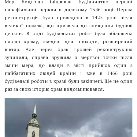
Мер Бидгоща ініціював будівництво першої
парафіяльної церкви в далекому 1346 році. Перша
реконструкція була проведена в 1425 році після
великої пожежі, що призвела до знищення будівлі
церкви. В ході будівельних робіт була збільшена
площа храму, зведені два проходи, розширений
вівтар. Але через брак грошей реконструкцію
зупинили, справа зрушила з мертвої точки після
зміни мера, до влади в місті прийшов один з
найбагатших людей країни і вже в 1466 році
будівельні роботи в храмі були закінчені. Ще не один
раз за свою історію храм видозмінювався.