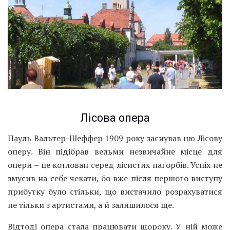
Лісова опера
Пауль Вальтер-Шеффер 1909 року заснував цю Лісову
оперу. Він підібрав вельми незвичайне місце для
опери – це котлован серед лісистих пагорбів. Успіх не
змусив на себе чекати, бо вже після першого виступу
прибутку було стільки, що вистачило розрахуватися
не тільки з артистами, а й залишилося ще.
Відтоді опера стала працювати щороку. У ній може