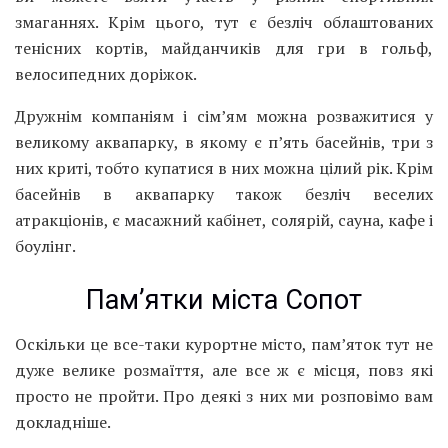
змаганнях. Крім цього, тут є безліч облаштованих
тенісних кортів, майданчиків для гри в гольф,
велосипедних доріжок.
Дружнім компаніям і сім’ям можна розважитися у
великому аквапарку, в якому є п’ять басейнів, три з
них криті, тобто купатися в них можна цілий рік. Крім
басейнів в аквапарку також безліч веселих
атракціонів, є масажний кабінет, солярій, сауна, кафе і
боулінг.
Пам’ятки міста Сопот
Оскільки це все-таки курортне місто, пам’яток тут не
дуже велике розмаїття, але все ж є місця, повз які
просто не пройти. Про деякі з них ми розповімо вам
докладніше.