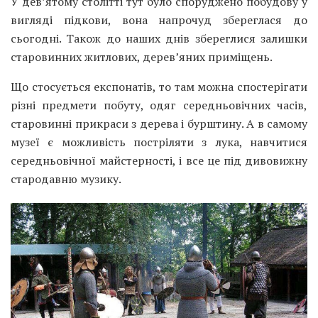
У дев’ятому столітті тут було споруджено побудову у
вигляді підкови, вона напрочуд збереглася до
сьогодні. Також до наших днів збереглися залишки
старовинних житлових, дерев’яних приміщень.
Що стосується експонатів, то там можна спостерігати
різні предмети побуту, одяг середньовічних часів,
старовинні прикраси з дерева і бурштину. А в самому
музеї є можливість постріляти з лука, навчитися
середньовічної майстерності, і все це під дивовижну
стародавню музику.