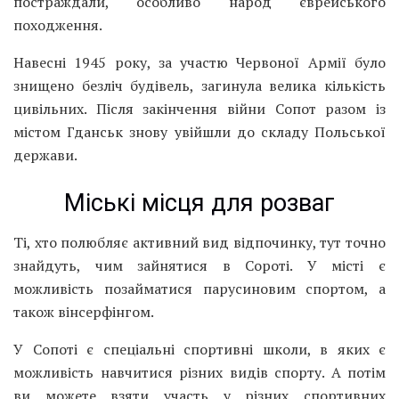
постраждали, особливо народ єврейського
походження.
Навесні 1945 року, за участю Червоної Армії було
знищено безліч будівель, загинула велика кількість
цивільних. Після закінчення війни Сопот разом із
містом Гданськ знову увійшли до складу Польської
держави.
Міські місця для розваг
Ті, хто полюбляє активний вид відпочинку, тут точно
знайдуть, чим зайнятися в Сороті. У місті є
можливість позайматися парусиновим спортом, а
також вінсерфінгом.
У Сопоті є спеціальні спортивні школи, в яких є
можливість навчитися різних видів спорту. А потім
ви можете взяти участь у різних спортивних