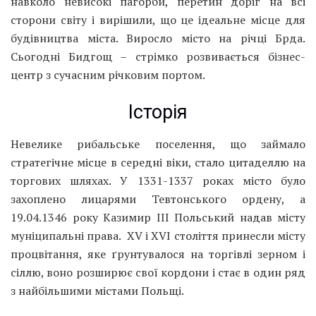
навколо невисокі пагорби, перетин доріг на всі
сторони світу і вирішили, що це ідеальне місце для
будівництва міста. Виросло місто на річці Брда.
Сьогодні Бидгощ – стрімко розвивається бізнес-
центр з сучасним річковим портом.
Історія
Невелике рибальське поселення, що займало
стратегічне місце в середні віки, стало цитаделлю на
торгових шляхах. У 1331-1337 роках місто було
захоплено лицарями Тевтонського ордену, а
19.04.1346 року Казимир III Польський надав місту
муніципальні права. XV і XVI століття принесли місту
процвітання, яке ґрунтувалося на торгівлі зерном і
сіллю, воно розширює свої кордони і стає в один ряд
з найбільшими містами Польщі.