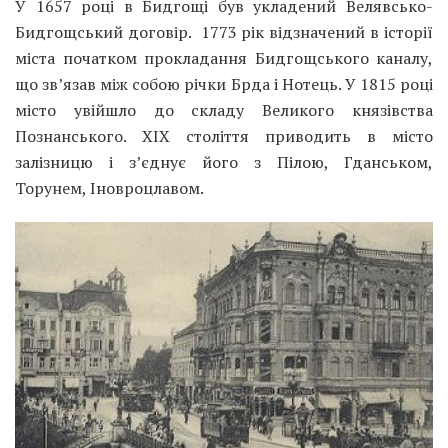
У 1657 році в Бидгощі був укладений Велявсько-
Бидгощський договір. 1773 рік відзначений в історії
міста початком прокладання Бидгощського каналу,
що зв’язав між собою річки Брда і Нотець. У 1815 році
місто увійшло до складу Великого князівства
Познанського. XIX століття приводить в місто
залізницю і з’єднує його з Пілою, Гданськом,
Торунем, Іновроцлавом.