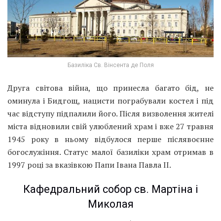
Базиліка Св. Вінсента де Поля
Друга світова війна, що принесла багато бід, не
оминула і Бидгощ, нацисти пограбували костел і під
час відступу підпалили його. Після визволення жителі
міста відновили свій улюблений храм і вже 27 травня
1945 року в ньому відбулося перше післявоєнне
богослужіння. Статус малої базиліки храм отримав в
1997 році за вказівкою Папи Івана Павла II.
Кафедральний собор св. Мартіна і
Миколая