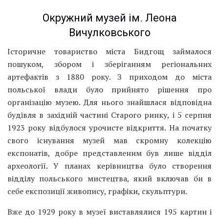
Окружний музей ім. Леона
Вичулковського
Історичне товариство міста Бидгощ займалося
пошуком, збором і зберіганням регіональних
артефактів з 1880 року. З приходом до міста
польської влади було прийнято рішення про
організацію музею. Для нього знайшлася відповідна
будівля в західній частині Старого ринку, і 5 серпня
1923 року відбулося урочисте відкриття. На початку
свого існування музей мав скромну колекцію
експонатів, добре представленим був лише відділ
археології. У планах керівництва було створення
відділу польського мистецтва, який включав би в
себе експозиції живопису, графіки, скульптури.
Вже до 1929 року в музеї виставлялися 195 картин і