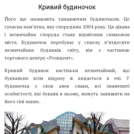
Кривий будиночок
Його ще називають танцюючим будиночком. Це
сучасна пам’ятка, яку спорудили 2004 року. Ця цікава
і незвичайна споруда стала відмітним символом
міста. Будиночок перебуває у списку п’ятдесяти
незвичайних будинків світу, він є частиною
торгового центру «Резидент».
Кривий будинок настільки незвичайний, що
буквально всім відразу ж кидається в очі. У
будиночка є своя алея слави, всі знамениті
особистості, які бували в ньому, можуть залишити на
його сіні напис.