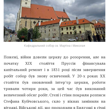
Кафедральний собор св. Мартіна і Миколая
Пожежі, війни довели церкву до розорення, але на
початку XIX століття Пруссія фінансувала
капітальний ремонт і в 1831 році після завершення
робіт собор був знову освячений. У 20-х роках XX
століття був оновлений інтер’єр церкви, роботи
тривали чотири роки, за цей час був виконаний
величезний обсяг робіт. Стелі і стіни покрили розписи
Стефана Кубічовського, скло у вікнах замінили на
вітражі. Військові дії, що проходили в Бидгощі в січні