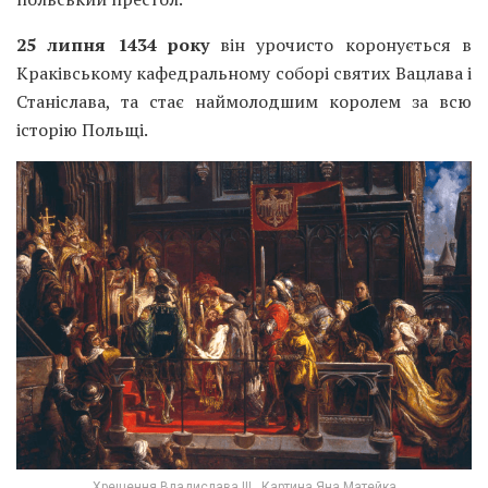
25 липня 1434 року
він урочисто коронується в
Краківському кафедральному соборі святих Вацлава і
Станіслава, та стає наймолодшим королем за всю
історію Польщі.
Хрещення Владислава III. Картина Яна Матейка