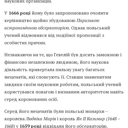
наукових організацій.
У
1666 році
йому було запропоновано очолити
керівництво щойно збудованою
Паризько
ю
астрономічною обсерваторією.
Однак польський
учений відмовився від подібної пропозиції з
особистих причин.
Незважаючи на те, що Гевелій був досить заможною і
фінансово незалежною людиною, його наукова
діяльність привертала пильну увагу багатьох
меценатів, які спонсують її. Ставши знаменитим
завдяки своїм науковим роботам, польський учений
користувався повагою і визнаним авторитетом навіть
серед коронованих осіб.
Серед його меценатів були польські монархи –
королева
Людвіка Марія
і король
Ян II Казимир (1648 –
1668)
у
1659 році
відвідали його обсерваторію.