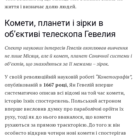
життя і визначає долю людей.
Комети, планети і зірки в
об’єктиві телескопа Гевелия
Спектр наукових інтересів Гевел
ія охоплював
вивчення
не
лише Місяця, але
й комет, планет Сонячної системи і
об’єктів, що знаходяться за її межами – зірок.
У своїй революційній науковій роботі
“Кометографія”,
опублікованій в
1667 році
, Ян Гевелій вперше
систематично описав всі відомі на той час комети,
історію їхніх спостережень. Польський астроном
вперше висловив думку про параболічні орбіти їх
руху, тоді як до нього вважалося, що комети
рухаються за прямою траєкторією. До того ж він
особисто відкрив чотири нові комети і спостерігав