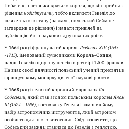
Побачене, настільки вразило короля, що він прийняв
рішення
нобіліт
ува
ти,
тобто включити Гевелія до
шляхетського стану (на жаль, польський Сейм не
затвердив це рішення) і надати привілей на
публікацію його наукових друкованих робіт.
У
1664 році
французький король
Людовик XIV
(
1643
-1715),
іменований сучасниками
Король-Сонце
,
надав Гевелію щорічну пенсію в розмірі 1200 франків.
На знак своєї вдячності польський учений присвятив
французькому монарху дві свої наукові роботи.
У
1668 році
великий коронний маршалок
Ян
Собеський
, який став згодом польським королем
Яном
III (1674 – 1696)
, гостював у Гевелія і замовив йому
набір астрономічних інструментів, який астроном
особисто для нього виготовив. Слід зазначити, що
Собеський завжди ставився до Гевелія з теплотою,