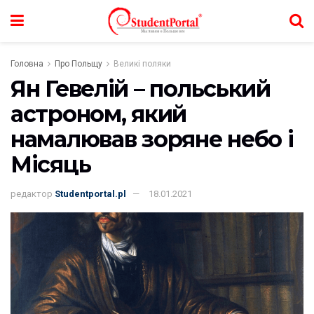
Головна
Про Польщу
Великі поляки
Ян Гевелій – польський
астроном, який
намалював зоряне небо і
Місяць
редактор
Studentportal.pl
18.01.2021