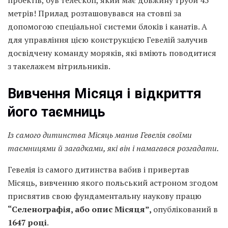
проектів, був телескоп, який має довжину труби 45
метрів! Прилад розташовувався на стовпі за
допомогою спеціальної системи блоків і канатів. А
для управління цією конструкцією Гевелій залучив
досвідчену команду моряків, які вміють поводитися
з такелажем вітрильників.
Вивчення Місяця і відкриття
його таємниць
Із самого дитинства Місяць мани
в Гевел
ія своїми
таємницями
й загадками, які він і намагався розгадати.
Гевелія із самого дитинства вабив і привертав
Місяць, вивченню якого польський астроном згодом
присвятив свою фундаментальну наукову працю
“Селенографія
, або опис Місяця”,
опублікований в
1647 році
.