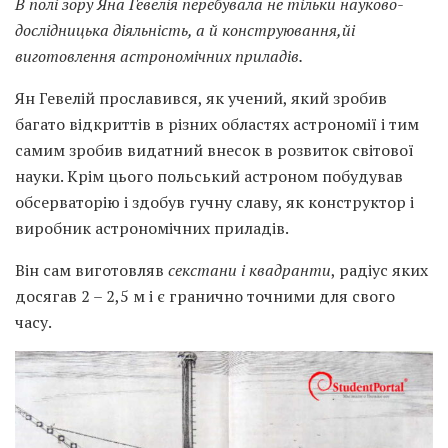
В пол
і зору Яна Гевелія перебувала не тільки науково-
дослідницька діяльність, а й конструювання,
йі
виготовлення астрономічних приладів.
Ян Гевелій прославився, як учений, який зробив
багато відкриттів в різних областях астрономії і тим
самим зробив видатний внесок в розвиток світової
науки. Крім цього польський астроном побудував
обсерваторію і здобув гучну славу, як конструктор і
виробник астрономічних приладів.
Він сам виготовляв
секстани і квадранти
, радіус яких
досягав 2 – 2,5 м і є гранично точними для свого
часу.