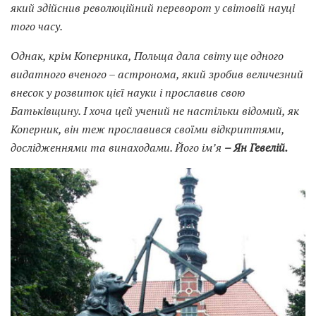
який зд
ійснив революційний переворот у світовій науці
того часу.
Однак, крім Коперника, Польща дала світу ще одного
видатного вченого – астронома, який зробив величезний
внесок у розвиток цієї науки і прославив свою
Батьківщину. І хоча цей учений не настільки відомий, як
Коперник, він теж прославився своїми відкриттями,
дослідженнями
та винаходами. Його ім’я
– Ян Гевелій.