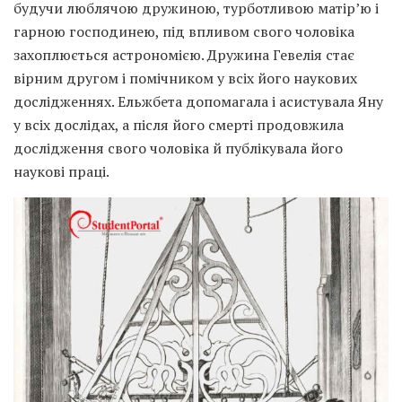
будучи люблячою дружиною, турботливою матір’ю і
гарною господинею, під впливом свого чоловіка
захоплюється астрономією. Дружина Гевелія стає
вірним другом і помічником у всіх його наукових
дослідженнях. Ельжбета допомагала і асистувала Яну
у всіх дослідах, а після його смерті продовжила
дослідження свого чоловіка й публікувала його
наукові праці.