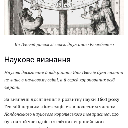
Ян Гевелій разом зі своєю дружиною Ельжбетою
Наукове визнання
Наукові досягнення
й відкриття Яна Гевелія були визнані
не
лише в науковому світі, а
й серед коронованих осіб
Європи
.
За визначні досягнення в розвитку науки
1664 року
Гевелій першим з іноземців став почесним членом
Лондонського наукового королівського товариства
, що
був на той час однією з елітних європейських