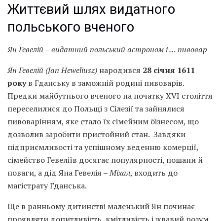
Життєвий шлях видатного
польського вченого
Ян Гевелій – видатний польський астроном і … пивовар
Ян Гевелій (Jan Heweliusz)
народився
28 січня 1611
року
в Гданську в заможній родині пивоварів.
Предки майбутнього вченого на початку XVI століття
переселилися до Польщі з Сілезії та зайнялися
пивоварінням, яке стало їх сімейним бізнесом, що
дозволив заробити пристойний стан. Завдяки
підприємливості та успішному веденню комерції,
сімейство Гевеліїв досягає популярності, пошани й
поваги, а дід Яна Гевелія –
Міхал
, входить до
магістрату Гданська.
Ще в ранньому дитинстві маленький Ян починає
проявляти допитливість, кмітливість і жвавий розум.