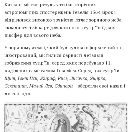
Каталог містив результати багаторічних
астрономічних спостережень Гевелія 1564 зірок і
відрізнявся високою точністю. Атлас зоряного неба
складався з 56 карт для кожного з сузір’їв і двох
півсфер для всього неба.
У зоряному атласі, який був чудово оформлений та
ілюстрований, містилися барвисті детальні
зображення сузір’їв, серед яких перебувало 11,
виділених саме самим Гевелієм. Серед цих сузір’їв –
Щит, Гончі Пси, Жираф, Рись, Лисичка, Ящірка,
Секстант, Малий Лев, Єдиноріг
– зберегли свої назви і
до сьогодні.