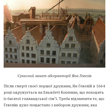
Сучасний макет обсерваторії Яна Гевелія
Після смерті своєї першої дружини, Ян Гевелій в 1664
році одружується на Ельжбеті Коопман, що походить
із багатої голландської сім’ї. Треба відзначити те, що
Гевелію дуже пощастило з вибором дружини, яка