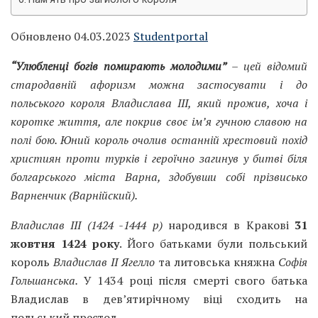
Обновлено 04.03.2023
Studentportal
“Улюбленці богів помирають молодими”
– цей відомий
стародавній афоризм можна застосувати і до
польського короля Владислава III, який прожив, хоча і
коротке життя, але покрив своє ім’я гучною славою на
полі бою. Юний король очолив останній хрестовий похід
християн проти турків і героїчно загинув у битві біля
болгарського міста Варна, здобувши собі прізвисько
Варненчик (Варнійский).
Владислав III (1424 -1444 р)
народився в Кракові
31
жовтня 1424 року
. Його батьками були польський
король
Владислав II Ягелло
та литовська княжна
Софія
Гольшанськ
а
.
У 1434 році після смерті свого батька
Владислав в дев’ятирічному віці сходить на
польський престол.