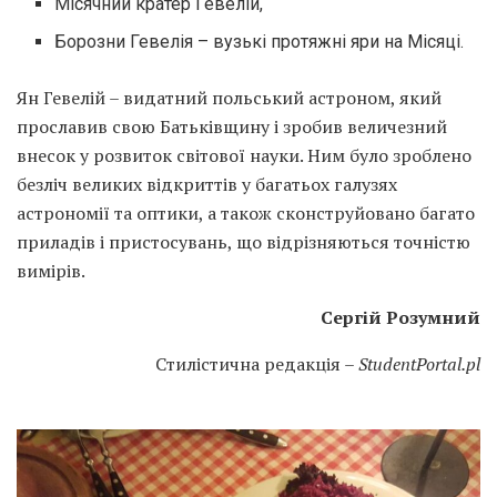
Місячний кратер Гевелій,
Борозни Гевелія – вузькі протяжні яри на Місяці.
Ян Гевелій – видатний польський астроном, який
прославив свою Батьківщину і зробив величезний
внесок у розвиток світової науки. Ним було зроблено
безліч великих відкриттів у багатьох галузях
астрономії та оптики, а також сконструйовано багато
приладів і пристосувань, що відрізняються точністю
вимірів.
Сергій Розумний
Стилістична редакція –
StudentPortal.pl