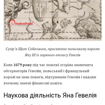
Сузір’я Щит Собеського, присвячене польському королю
Яну III із зоряного атласу Гевелія
Коли
1679 року
під час пожежі згоріла знаменита
обсерваторія Гевелія, польський і французький
королі на знак поваги, підтримали Гевелія і надали
вченому значні фінансові кошти.
Наукова діяльність Яна Гевелія