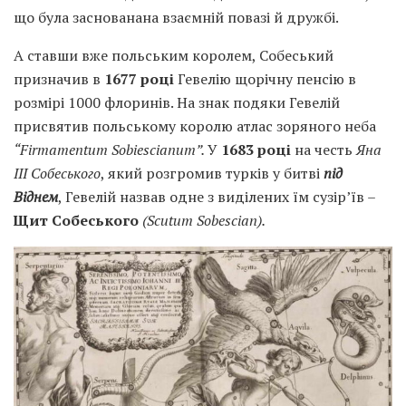
що була заснованана взаємній повазі й дружбі.
А ставши вже польським королем, Собеський
призначив в
1677 році
Гевелію щорічну пенсію в
розмірі 1000 флоринів. На знак подяки Гевелій
присвятив польському королю атлас зоряного неба
“Firmamentum Sobiescianum”.
У
1683 році
на честь
Яна
III Собеського
, який розгромив турків у битві
під
Віднем
, Гевелій назвав одне з виділених їм сузір’їв –
Щит Собеського
(Scutum Sobescian).