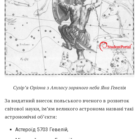
Сузір’я Оріона з Атласу зоряного неба Яна Гевелія
За видатний внесок польського вченого в розвиток
світової науки, ім’ям великого астронома названі такі
астрономічні об’єкти:
Астероїд 5703 Гевелій,