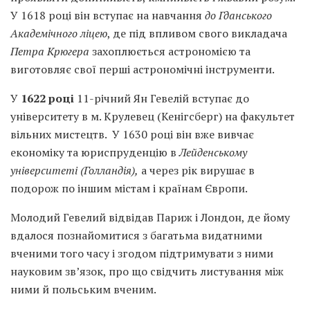
У 1618 році він вступає на навчання
до Гданськ
ого
Академічн
ого ліце
ю
, де під впливом свого викладача
Петра Крюгера
захоплюється астрономією та
виготовляє свої перші астрономічні інструменти.
У
1622 році
11-річний Ян Гевелій вступає до
університету в м. Крулевец (Кенігсберг) на факультет
вільних мистецтв. У 1630 році він вже вивчає
економіку та юриспруденцію в
Лейденському
університеті (Голландія),
а через рік вирушає в
подорож по іншим містам і країнам Європи.
Молодий Гевелий відвідав Париж і Лондон, де йому
вдалося познайомитися з багатьма видатними
вченими того часу і згодом підтримувати з ними
науковим зв’язок, про що свідчить листування між
ними й польським вченим.