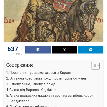
637
ПОДІЛИЛИСЬ
Содержание
Посилення турецької агресії в Європі
Останній хрестовий похід проти турків-османів
І знову війна, і знову в похід …
Битва під Варною. Хід битви
Атака польських лицарів і героїчна загибель короля
Владислава
Пам’ять про загиблого короля