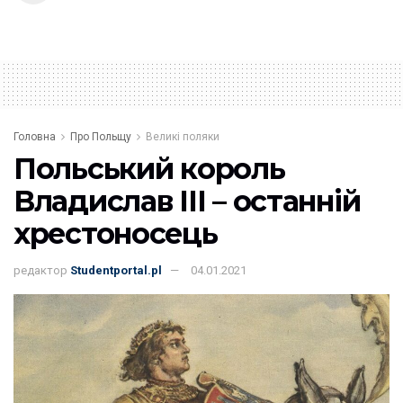
Головна
Про Польщу
Великі поляки
Польський король
Владислав III – останній
хрестоносець
редактор
Studentportal.pl
04.01.2021