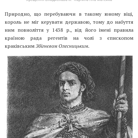
Природно, що перебуваючи в такому юному віці,
король не міг керувати державою, тому до набуття
ним повноліття у 1438 р., від його імені правила
країною рада регентів на чолі з єпископом
краківським
Збігнєвом Олесницьки
м
.