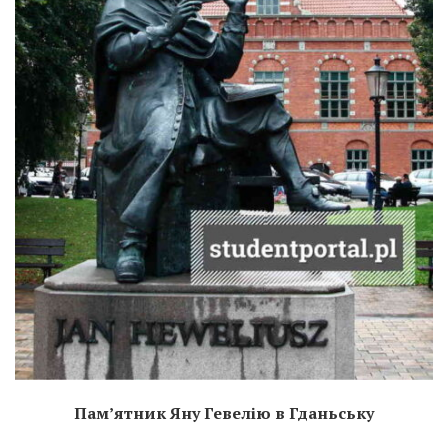
Пам’ятник Яну Гевелію в Гданьську