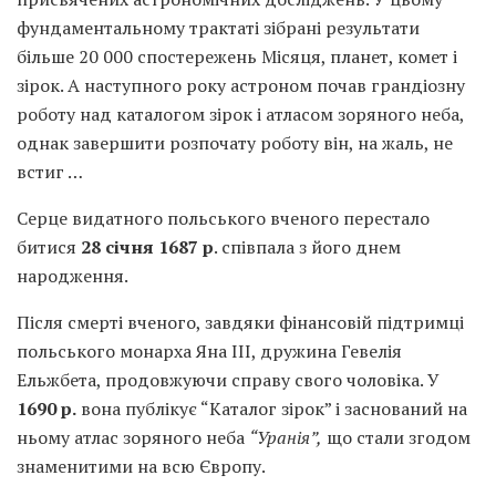
фундаментальному трактаті зібрані результати
більше 20 000 спостережень Місяця, планет, комет і
зірок. А наступного року астроном почав грандіозну
роботу над каталогом зірок і атласом зоряного неба,
однак завершити розпочату роботу він, на жаль, не
встиг …
Серце видатного польського вченого перестало
битися
28 січня 1687 р
. співпала з його днем
народження.
Після смерті вченого, завдяки фінансовій підтримці
польського монарха Яна III, дружина Гевелія
Ельжбета, продовжуючи справу свого чоловіка. У
1690 р
.
вона публікує “Каталог зірок” і заснований на
ньому атлас зоряного неба
“Уранія”,
що стали згодом
знаменитими на всю Європу.