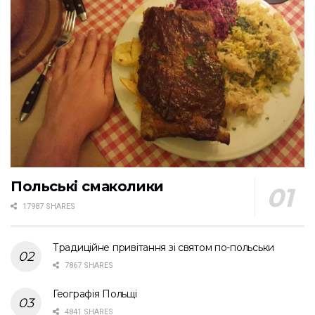
Польські смаколики
17987 SHARES
Традиційне привітання зі святом по-польськи
7867 SHARES
Географія Польщі
4841 SHARES