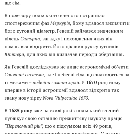
ще сім.
В поле зору польського вченого потрапило
спостереження фаз
Меркурія
, йому вдалося визначити
його кутовий діаметр. Гевелій займався вивченням
кілець
Сатурна
, загадку і походження яких він
намагався відкрити. Його цікавив рух супутників
Юпітера
, для яких він визначав періоди обертання.
Ян Гевелій досліджував не лише астрономічні об’єкти
Сонячної
системи
, але і небесні тіла, що знаходяться за
її межами –
подвійні і змінні зірки
. У
1670
році йому
вперше в історії астрономії вдалося відкрити так
звану нову зірку
Nova Vulpeculae 1670
.
В
1685 року
вже на схилі років польський вчений
публікує свою останню прижиттєву наукову працю
“Переломний рік”,
що є підсумком всіх 49 років,
присвячених астрономічних досліджень. У цьому