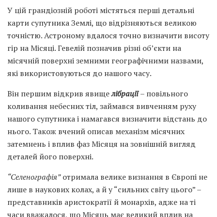
У цій грандіозній роботі містяться перші детальні
карти супутника Землі, що відрізняються великою
точністю. Астроному вдалося точно визначити висоту
гір на Місяці. Гевелій позначив різні об’єкти на
місячній поверхні земними географічними назвами,
які використовуються до нашого часу.
Він першим відкрив явище
лібрації
– повільного
коливання небесних тіл, займався вивченням руху
нашого супутника і намагався визначити відстань до
нього. Також вчений описав механізм місячних
затемнень і вплив фаз Місяця на зовнішній вигляд
деталей його поверхні.
“Селенографія”
отримала велике визнання в Європі не
лише в наукових колах, а й у “сильних світу цього” –
представників аристократії й монархів, адже на ті
часи вважалося, що Місяць має великий вплив на