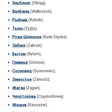
Эльблонг
(Elbląg);
Валбжих
(Wałbrzych);
Рыбник
(Rybnik);
Тыхы
(Tychy);
Руда-Шленска
(Ruda Śląska);
Забже
(Zabrze);
Бытом
(Bytom);
Гливице
(Gliwice);
Сосновец
(Sosnowiec);
Замостье
(Zamość);
Жаган
(Żagań);
Ченстохова
(Częstochowa);
Жешув
(Rzeszów);