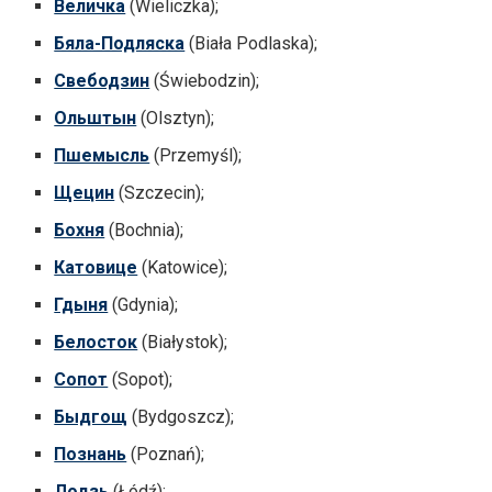
Величка
(Wieliczka);
Бяла-Подляска
(Biała Podlaska);
Свебодзин
(Świebodzin);
Ольштын
(Olsztyn);
Пшемысль
(Przemyśl);
Щецин
(Szczecin);
Бохня
(Bochnia);
Катовице
(Katowice);
Гдыня
(Gdynia);
Белосток
(Białystok);
Сопот
(Sopot);
Быдгощ
(Bydgoszcz);
Познань
(Poznań);
Лодзь
(Łódź);