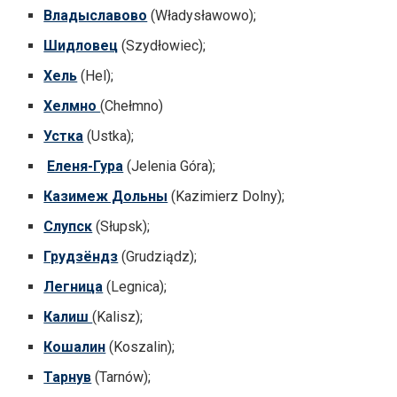
Владыславово
(Władysławowo);
Шидловец
(Szydłowiec);
Хель
(Hel);
Хелмно
(Chełmno)
Устка
(Ustka);
Еленя-Гура
(Jelenia Góra);
Казимеж Дольны
(Kazimierz Dolny);
Слупск
(Słupsk);
Грудзёндз
(Grudziądz);
Легница
(Legnica);
Калиш
(Kalisz);
Кошалин
(Koszalin);
Тарнув
(Tarnów);