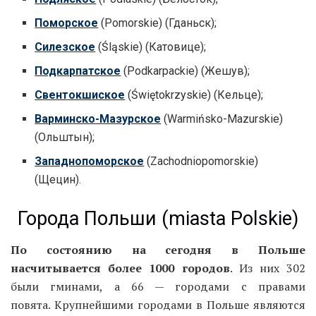
Поморское
(Pomorskie) (Гданьск);
Силезское
(Śląskie) (Катовице);
Подкарпатское
(Podkarpackie) (Жешув);
Свентокшиское
(Świętokrzyskie) (Кельце);
Варминско-Мазурское
(Warmińsko-Mazurskie)
(Ольштын);
Западнопоморское
(Zachodniopomorskie)
(Щецин).
Города Польши (miasta Polskie)
По состоянию на сегодня в Польше
насчитывается более 1000 городов
. Из них 302
были гминами, а 66 — городами с правами
повята. Крупнейшими городами в Польше являются