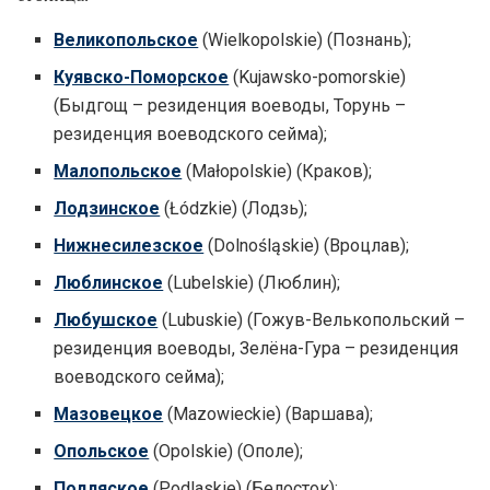
Великопольское
(Wielkopolskie) (Познань);
Куявско-Поморское
(Kujawsko-pomorskie)
(Быдгощ – резиденция воеводы, Торунь –
резиденция воеводского сейма);
Малопольское
(Małopolskie) (Краков);
Лодзинское
(Łódzkie) (Лодзь);
Нижнесилезское
(Dolnośląskie) (Вроцлав);
Люблинское
(Lubelskie) (Люблин);
Любушское
(Lubuskie) (Гожув-Велькопольский –
резиденция воеводы, Зелёна-Гура – резиденция
воеводского сейма);
Мазовецкое
(Mazowieckie) (Варшава);
Опольское
(Opolskie) (Ополе);
Подляское
(Podlaskie) (Белосток);